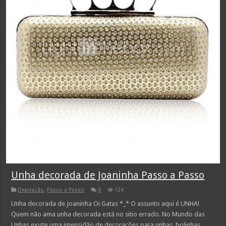
Unha decorada de Joaninha Passo a Passo
Depilação
,
Passo a Passo
0
124
Unha decorada de Joaninha Oi Gatas *_* O assunto aqui é UNHA!
Quem não ama unha decorada está no sitio errado. No Mundo das
Unhas existe uma imensidão de decorações para unhas, bolinhas,