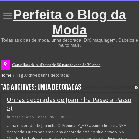
Perfeita o Blog da
Moda
Todas as dicas de moda, unha decorada, DiY, maquiagem, Cabelos e
muito mais.
Conselhos de mulheres de 60 para jovens de 30 anos
Home
/
Tag Archives: unha decoradas
Tag Archives:
unha decoradas
Unhas decoradas de Joaninha Passo a Passo
:-)
Passo a Passo
,
Unhas
0
1,096
Unha decorada de Joaninha Oi Meninas ^_^ O assunto hoje é UNHA
decorada! Quem não ama unha decorada está no sitio errado. No
Mundo das Unhas decoradas existe uma imensidão de decorações