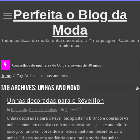
Perfeita o Blog da
Moda
Todas as dicas de moda, unha decorada, DiY, maquiagem, Cabelos e
muito mais.
Conselhos de mulheres de 60 para jovens de 30 anos
Home
/
Tag Archives: unhas ano novo
Tag Archives:
unhas ano novo
Unhas decoradas para o Réveillon
Depilação
,
Galeria de Unhas
0
129
Unhas decoradas para o Réveillon: aposte no branco e dourado! As
unhas continuam em altas com muitas novidades, e este ano não foi
exceção. Tanto em cores de esmaltes quanto em desenhos para
unhas. E é esta mesma tendência que ditará a moda das unhas