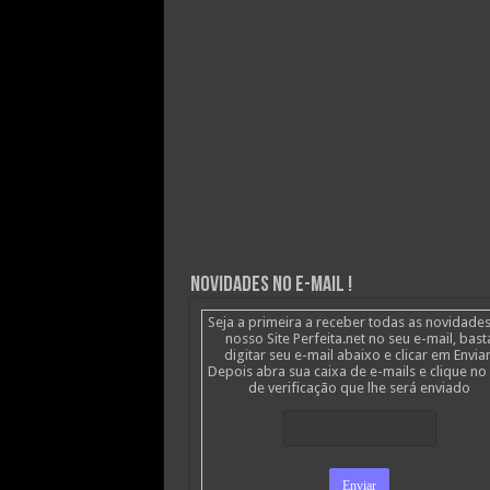
Novidades no E-mail !
Seja a primeira a receber todas as novidade
nosso Site Perfeita.net no seu e-mail, bast
digitar seu e-mail abaixo e clicar em Enviar
Depois abra sua caixa de e-mails e clique no 
de verificação que lhe será enviado