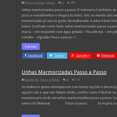
Passo a Passo
,
Unhas
0
986
Unhas marmorizadas passo a passo O mármore é sinônimo de el
pisos e revestimentos e chegou às mãos. Sim, no mundo das un
marmorizado já caiu no gosto da mulherada. A unha é bem fáci
baixo. Confiram como fazer unhas marmorizadas passo a passo
marca – Um recipiente com água gelada – Fita adesiva – Um pa
esmalte – Algodão Passo a passo: 1- …
Leia mais
Facebook
Twitter
Google +
Pinterest
Unhas Marmorizadas Passo a Passo
Depilação
,
Passo a Passo
0
118
As mulheres quase enlouquecem com tantas opções e decoração
opções são o que não faltam. Então, confira como é fácil ter a
trazemos pra vocês um unhas marmorizadas passo a passo. Sup
vamos lá? Material: Passo a passo: Se inspire com 
…