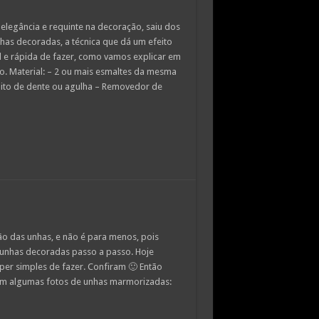
egância e requinte na decoração, saiu dos
has decoradas, a técnica que dá um efeito
l e rápida de fazer, como vamos explicar em
. Material: – 2 ou mais esmaltes da mesma
lito de dente ou agulha – Removedor de
 das unhas, e não é para menos, pois
s unhas decoradas passo a passo. Hoje
er simples de fazer. Confiram 🙂 Então
algumas fotos de unhas marmorizadas: