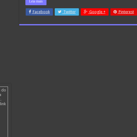
Leia mais
Facebook
Twitter
Google +
Pinterest
s do
a
.
link