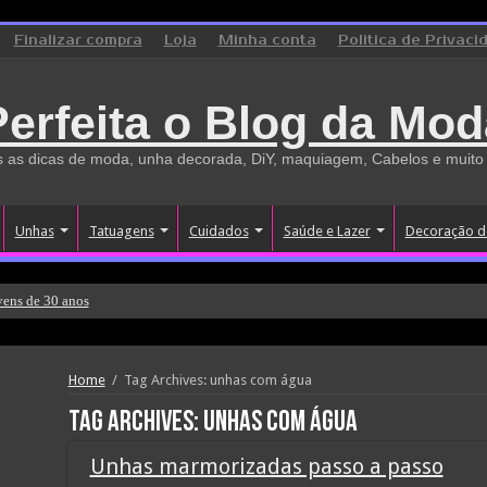
Finalizar compra
Loja
Minha conta
Politica de Privaci
Perfeita o Blog da Mod
 as dicas de moda, unha decorada, DiY, maquiagem, Cabelos e muito
Unhas
Tatuagens
Cuidados
Saúde e Lazer
Decoração d
vens de 30 anos
Home
/
Tag Archives: unhas com água
Tag Archives:
unhas com água
Unhas marmorizadas passo a passo