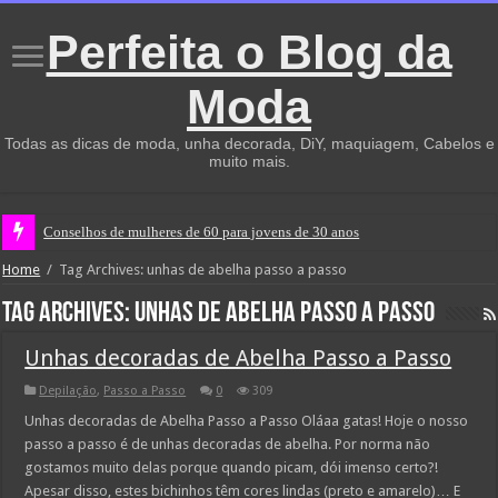
Perfeita o Blog da
Moda
Todas as dicas de moda, unha decorada, DiY, maquiagem, Cabelos e
muito mais.
Conselhos de mulheres de 60 para jovens de 30 anos
Home
/
Tag Archives: unhas de abelha passo a passo
Tag Archives:
unhas de abelha passo a passo
Unhas decoradas de Abelha Passo a Passo
Depilação
,
Passo a Passo
0
309
Unhas decoradas de Abelha Passo a Passo Oláaa gatas! Hoje o nosso
passo a passo é de unhas decoradas de abelha. Por norma não
gostamos muito delas porque quando picam, dói imenso certo?!
Apesar disso, estes bichinhos têm cores lindas (preto e amarelo)… E