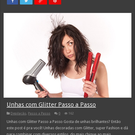
Unhas com Glitter Passo a Passo
Depilação
,
Passo a Passo
0
162
Unhas com Glitter Passo a Passo Gosta de unhas brilhantes? Então
este post é pra você! Unhas decoradas com Glitter, super Fashion e dá
para combinar com diversos estilos, do mais chique ao mais