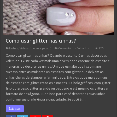
Como usar glitter nas unhas?
em
Unhas
,
Vídeos (passo a passo)
Comentários fechados
925
Como
usar
Como usar glitter nas unhas? Quando o assunto é unhas decoradas
glitter
vale tudo. Existe cada vez mais uma diversidade enorme de esmalte e
nas
unhas?
maneiras de decorar as unhas. Um dos esmalte que faz o maior
sucesso entre as mulheres os esmaltes com glitter que deixam as
unhas cheias de glamour e feminilidade. Entre os tipos mais comuns
de esmalte com glitter estão os esmaltes 3D, holográficos, com glitter
fino ou grosso, glitter grande ou pequeno e até mesmo os glitters em
formato de hexágono. Tudo isso para você decorar as suas unhas
conforme sua preferência e criatividade. Se você é …
Leia mais