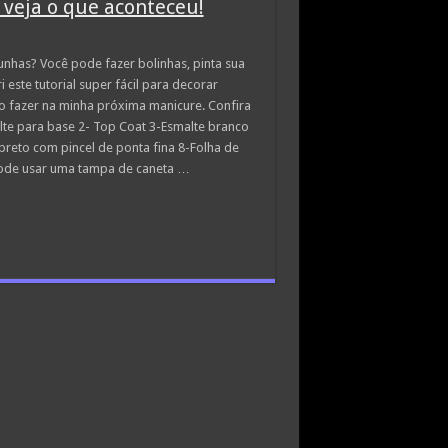
 veja o que aconteceu!
nhas? Você pode fazer bolinhas, pinta sua
te tutorial super fácil para decorar
o fazer na minha próxima manicure. Confira
alte para base 2- Top Coat 3-Esmalte branco
 preto com pincel de ponta fina 8-Folha de
(pode usar uma tampa de caneta …