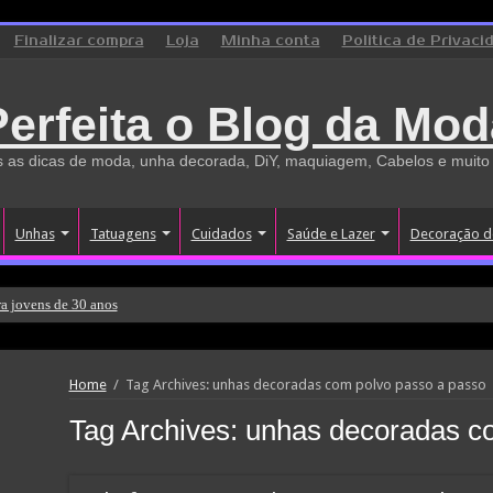
Finalizar compra
Loja
Minha conta
Politica de Privaci
Perfeita o Blog da Mod
 as dicas de moda, unha decorada, DiY, maquiagem, Cabelos e muito
Unhas
Tatuagens
Cuidados
Saúde e Lazer
Decoração d
a jovens de 30 anos
Home
/
Tag Archives: unhas decoradas com polvo passo a passo
Tag Archives:
unhas decoradas c