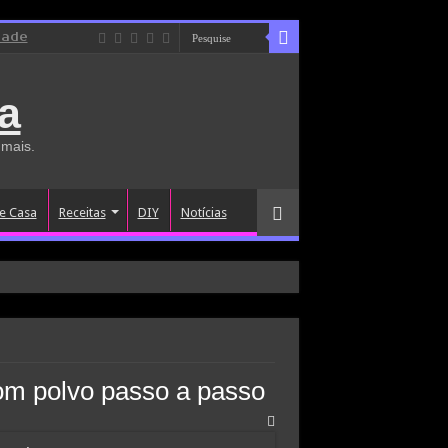
dade
a
 mais.
e Casa
Receitas
DIY
Notícias
om polvo passo a passo