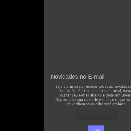
Novidades no E-mail !
Seja a primeira a receber todas as novidade
nosso Site Perfeita.net no seu e-mail, bast
digitar seu e-mail abaixo e clicar em Enviar
Depois abra sua caixa de e-mails e clique no 
de verificação que lhe será enviado