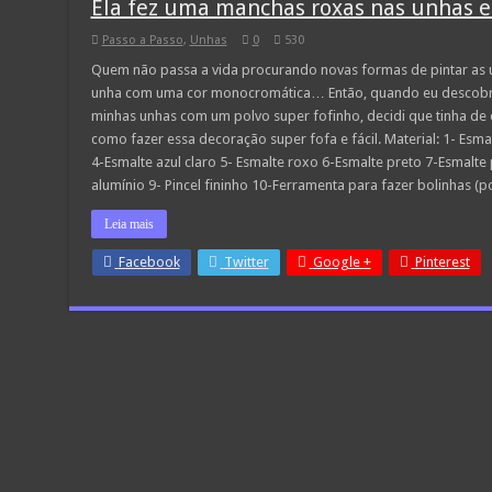
Ela fez uma manchas roxas nas unhas e
Passo a Passo
,
Unhas
0
530
Quem não passa a vida procurando novas formas de pintar as u
unha com uma cor monocromática… Então, quando eu descobri es
minhas unhas com um polvo super fofinho, decidi que tinha de 
como fazer essa decoração super fofa e fácil. Material: 1- Esm
4-Esmalte azul claro 5- Esmalte roxo 6-Esmalte preto 7-Esmalte
alumínio 9- Pincel fininho 10-Ferramenta para fazer bolinhas 
Leia mais
Facebook
Twitter
Google +
Pinterest