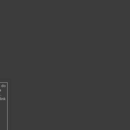
s do
a
.
link