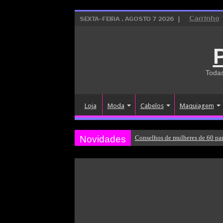
Carrinho
SEXTA-FEIRA , AGOSTO 7 2026
Todas
Loja
Moda
Cabelos
Maquiagem
Novidades
Conselhos de mulheres de 60 par