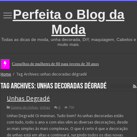
Perfeita o Blog da
Moda
Todas as dicas de moda, unha decorada, DiY, maquiagem, Cabelos e
muito mais.
Conselhos de mulheres de 60 para jovens de 30 anos
Home
/
Tag Archives: unhas decoradas dégradé
Tag Archives:
unhas decoradas dégradé
Unhas Degradé
Galeria de Unhas
,
Unhas
0
750
Unhas Degradé Oi meninas. Tudo bem? As unhas decoradas estão
com tudo, todo o ano e com elas vêm as diversas decorações, desde
as mais simples às mais complexas. O que é certo é que a decoração
de unhas está em altas e continuará, surgindo todos os dias novas