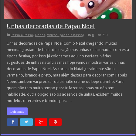
Unhas decoradas de Papai Noel
Passo a Passo
,
Unhas
,
Vídeos (passo a passo)
0
730
Unhas decoradas de Papai Noel Com o Natal chegando, muitas
meninas gostam de fazer decoração nas unhas relacionadas com esta
época festiva, por isso já colocamos aqui no Perfeita, várias
sugestões de unhas natalícias mas hoje vamos mostrar várias unhas
decoradas de Papai Noel. As cores do Natal geralmente são o
vermelho, branco e preto, mas além destas para decorar com Papais
Noéis também vai precisar de esmalte creme ou beje clarinho. Para
quem não tem muito tempo para ir fazer as unhas ou não tem
habilidade, outra opção são os adesivos de unhas, existem muitos
modelos diferentes e bonitos para …
Leia mais