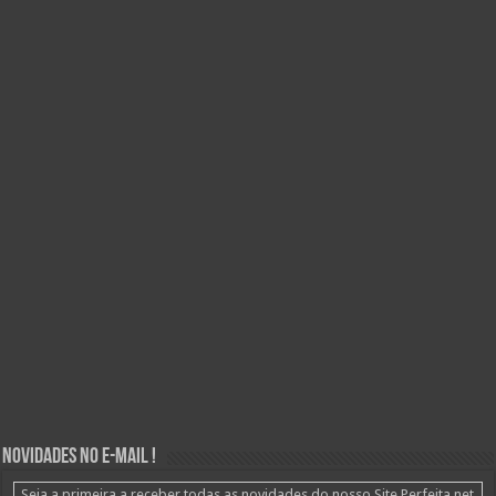
Novidades no E-mail !
Seja a primeira a receber todas as novidades do nosso Site Perfeita.net