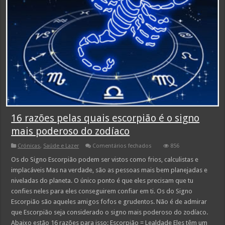
16 razões pelas quais escorpião é o signo
mais poderoso do zodíaco
em
Crónicas
,
Saúde e Lazer
Comentários fechados
856
16
razões
Os do Signo Escorpião podem ser vistos como frios, calculistas e
pelas
implacáveis Mas na verdade, são as pessoas mais bem planejadas e
quais
escorpião
niveladas do planeta. O único ponto é que eles precisam que tu
é
confies neles para eles conseguirem confiar em ti. Os do Signo
o
signo
Escorpião são aqueles amigos fofos e grudentos. Não é de admirar
mais
poderoso
que Escorpião seja considerado o signo mais poderoso do zodíaco.
do
Abaixo estão 16 razões para isso: Escorpião = Lealdade Eles têm um
zodíaco