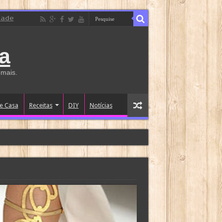
dade
a
 mais.
e Casa
Receitas
DIY
Notícias