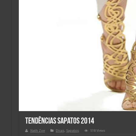
Tendências sapatos 2014
Nath Zoe
Dicas
,
Sapatos
518 Views