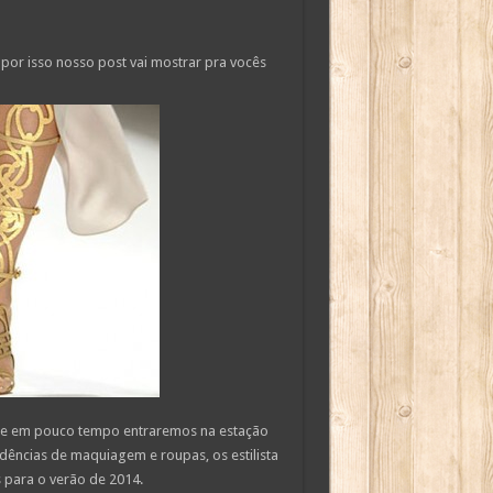
r isso nosso post vai mostrar pra vocês
 e em pouco tempo entraremos na estação
dências de maquiagem e roupas, os estilista
 para o verão de 2014.