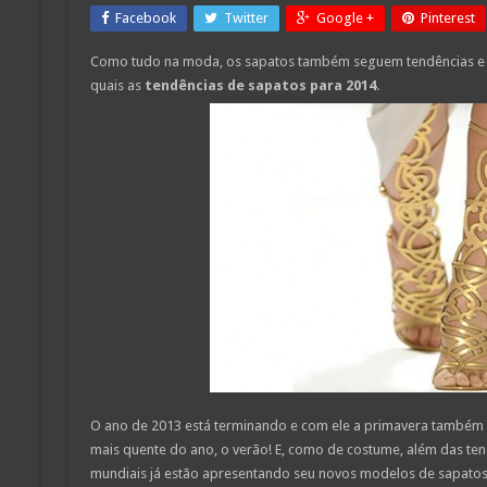
Facebook
Twitter
Google +
Pinterest
Como tudo na moda, os sapatos também seguem tendências e po
quais as
tendências de sapatos para 2014
.
O ano de 2013 está terminando e com ele a primavera também
mais quente do ano, o verão! E, como de costume, além das ten
mundiais já estão apresentando seu novos modelos de sapatos