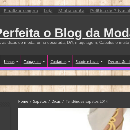
Finalizar compra
Loja
Minha conta
Politica de Privaci
Perfeita o Blog da Mod
 as dicas de moda, unha decorada, DiY, maquiagem, Cabelos e muito
Unhas
Tatuagens
Cuidados
Saúde e Lazer
Decoração d
Home
/
Sapatos
/
Dicas
/
Tendências sapatos 2014