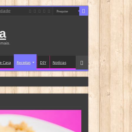
idade
a
 mais.
e Casa
Receitas
DIY
Notícias