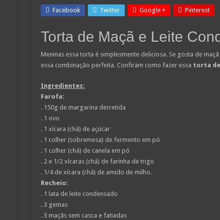
Facebook
Twitter
Google +
Pinterest
Torta de Maçã e Leite Co
Meninas essa torta é simplesmente deliciosa. Se gosta de maçã
essa combinação perfeita. Confiram como fazer essa
torta d
Ingredientes:
Farofa:
. 150g de margarina derretida
. 1 ovo
. 1 xícara (chá) de açúcar
. 1 colher (sobremesa) de fermento em pó
. 1 colher (chá) de canela em pó
. 2 e 1/2 xícaras (chá) de farinha de trigo
. 1/4 de xícara (chá) de amido de milho.
Recheio:
. 1 lata de leite condensado
. 3 gemas
. 3 maçãs sem casca e fatiadas