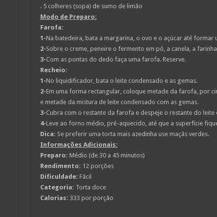
. 5 colheres (sopa) de sumo de limão
Modo de Preparo:
Farofa:
1-
Na batedeira, bata a margarina, o ovo e o açúcar até formar
2-
Sobre o creme, peneire o fermento em pó, a canela, a farinha
3-
Com as pontas do dedo faça uma farofa. Reserve.
Recheio:
1-
No liquidificador, bata o leite condensado e as gemas.
2-
Em uma forma rectangular, coloque metade da farofa, por 
e metade da mistura de leite condensado com as gemas.
3-
Cubra com o restante da farofa e despeje o restante do leit
4-
Leve ao forno médio, pré-aquecido, até que a superfície fi
Dica:
Se preferir uma torta mais azedinha use maçãs verdes.
Informações Adicionais:
Preparo:
Médio (de 30 a 45 minutos)
Rendimento:
12 porções
Dificuldade:
Fácil
Categoria:
Torta doce
Calorias:
333 por porção