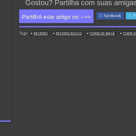
Gostou? Partilha com suas amiga
Facebook
T
PartilhA este artigo no -->>
Tags
RECEITAS
RECEITAS BOLOS
TORTA DE MAÇÃ
TORTA 