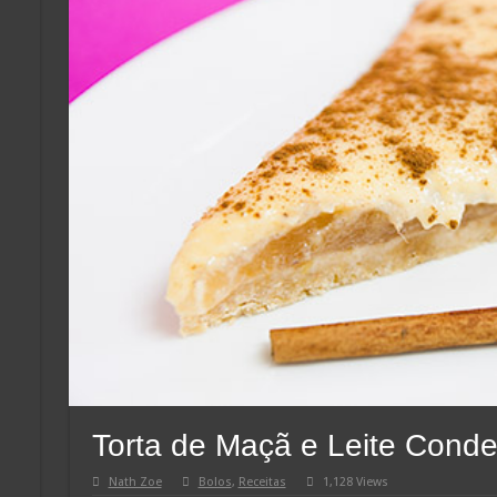
Torta de Maçã e Leite Cond
Nath Zoe
Bolos
,
Receitas
1,128 Views