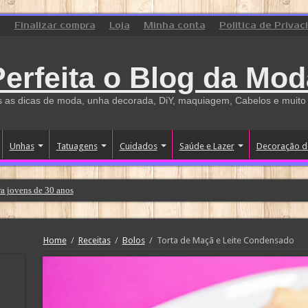
o
Finalizar compra
Loja
Minha conta
Politica de Privac
Perfeita o Blog da Mod
 as dicas de moda, unha decorada, DiY, maquiagem, Cabelos e muito
Unhas
Tatuagens
Cuidados
Saúde e Lazer
Decoração d
a jovens de 30 anos
Home
/
Receitas
/
Bolos
/
Torta de Maçã e Leite Condensado