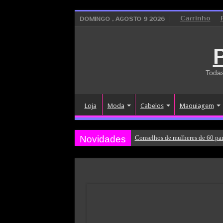
Carrinho
DOMINGO , AGOSTO 9 2026
Todas
Loja
Moda
Cabelos
Maquiagem
Novidades
Conselhos de mulheres de 60 par