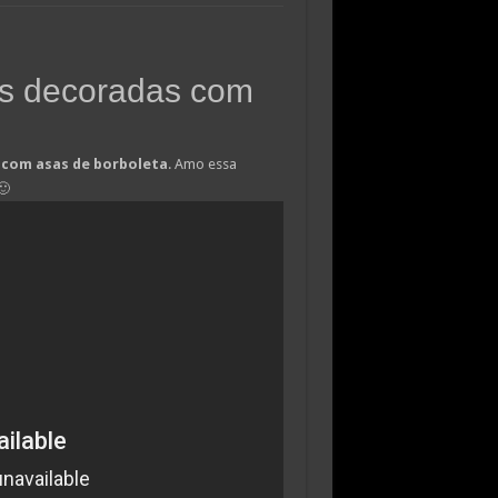
as decoradas com
 com asas de borboleta
. Amo essa
🙂