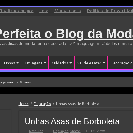
Finalizar compra
Loja
Minha conta
Politica de Privacida
Perfeita o Blog da Mod
 as dicas de moda, unha decorada, DiY, maquiagem, Cabelos e muito
Unhas
Tatuagens
Cuidados
Saúde e Lazer
Decoração d
a jovens de 30 anos
Home
/
Depilação
/
Unhas Asas de Borboleta
Unhas Asas de Borboleta
Nath Zoe
Depilação
,
Videos
131 Views