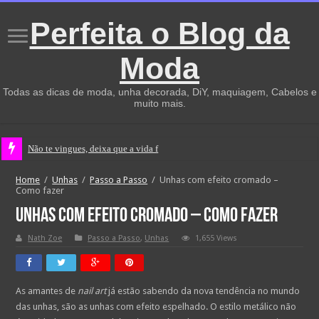
Perfeita o Blog da
Moda
Todas as dicas de moda, unha decorada, DiY, maquiagem, Cabelos e
muito mais.
Não te vingues, deixa que a vida faça isso
Home
/
Unhas
/
Passo a Passo
/
Unhas com efeito cromado –
Como fazer
Unhas com efeito cromado – Como fazer
Nath Zoe
Passo a Passo
,
Unhas
1,655 Views
As amantes de
nail art
já estão sabendo da nova tendência no mundo
das unhas, são as unhas com efeito espelhado. O estilo metálico não