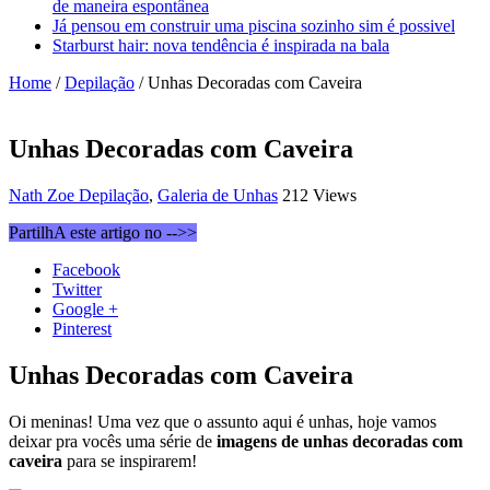
de maneira espontânea
Já pensou em construir uma piscina sozinho sim é possivel
Starburst hair: nova tendência é inspirada na bala
Home
/
Depilação
/
Unhas Decoradas com Caveira
Unhas Decoradas com Caveira
Nath Zoe
Depilação
,
Galeria de Unhas
212 Views
PartilhA este artigo no -->>
Facebook
Twitter
Google +
Pinterest
Unhas Decoradas com Caveira
Oi meninas! Uma vez que o assunto aqui é unhas, hoje vamos
deixar pra vocês uma série de
imagens de unhas decoradas com
caveira
para se inspirarem!