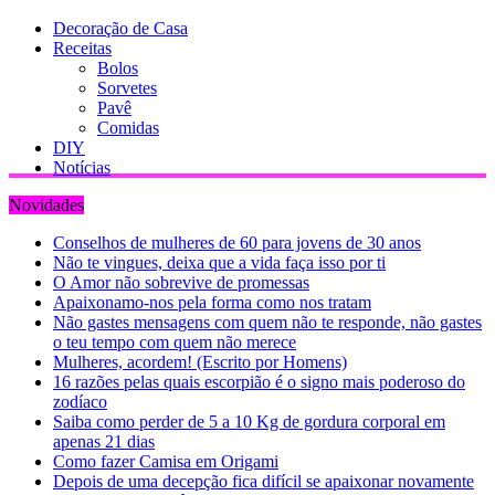
Decoração de Casa
Receitas
Bolos
Sorvetes
Pavê
Comidas
DIY
Notícias
Novidades
Conselhos de mulheres de 60 para jovens de 30 anos
Não te vingues, deixa que a vida faça isso por ti
O Amor não sobrevive de promessas
Apaixonamo-nos pela forma como nos tratam
Não gastes mensagens com quem não te responde, não gastes
o teu tempo com quem não merece
Mulheres, acordem! (Escrito por Homens)
16 razões pelas quais escorpião é o signo mais poderoso do
zodíaco
Saiba como perder de 5 a 10 Kg de gordura corporal em
apenas 21 dias
Como fazer Camisa em Origami
Depois de uma decepção fica difícil se apaixonar novamente