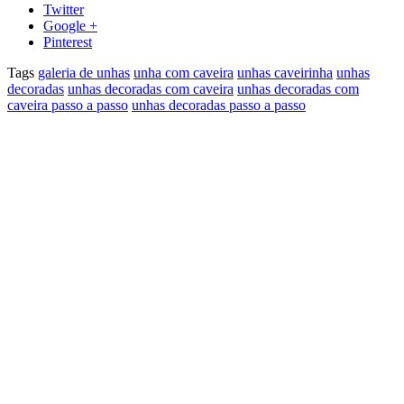
Twitter
Google +
Pinterest
Tags
galeria de unhas
unha com caveira
unhas caveirinha
unhas
decoradas
unhas decoradas com caveira
unhas decoradas com
caveira passo a passo
unhas decoradas passo a passo