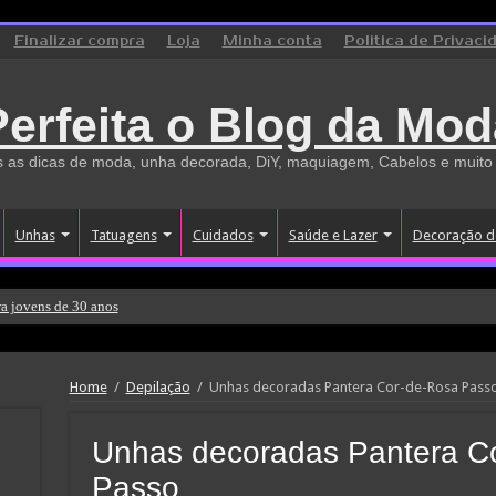
Finalizar compra
Loja
Minha conta
Politica de Privaci
Perfeita o Blog da Mod
 as dicas de moda, unha decorada, DiY, maquiagem, Cabelos e muito
Unhas
Tatuagens
Cuidados
Saúde e Lazer
Decoração d
a jovens de 30 anos
Home
/
Depilação
/
Unhas decoradas Pantera Cor-de-Rosa Passo
Unhas decoradas Pantera C
Passo