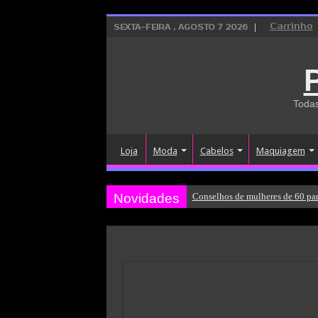
Carrinho
SEXTA-FEIRA , AGOSTO 7 2026
Todas
Loja
Moda
Cabelos
Maquiagem
Novidades
Conselhos de mulheres de 60 par