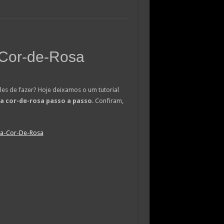
 Cor-de-Rosa
les de fazer? Hoje deixamos o um tutorial
a cor-de-rosa passo a passo
. Confiram,