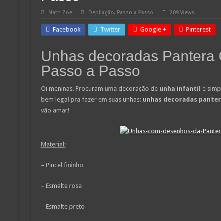
Nath Zoe
Depilação
,
Passo a Passo
209 Views
Facebook
Twitter
Google +
Pinterest
Unhas decoradas Pantera
Passo a Passo
Oi meninas. Procuram uma decoração de
unha infantil
e simp
bem legal pra fazer em suas unhas:
unhas decoradas panter
vão amar!
Material:
– Pincel fininho
– Esmalte rosa
– Esmalte preto