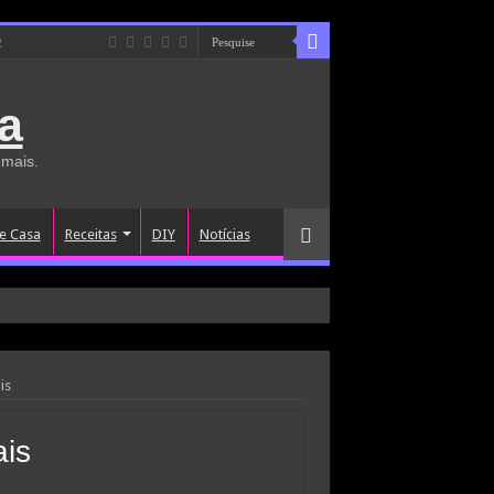
e
a
 mais.
e Casa
Receitas
DIY
Notícias
is
ais