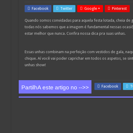
Facebook
Twitter
Google +
Pinterest
Quando somos convidadas para aquela festa lotada, cheia de ge
todas nós sabemos que a imagem é fundamental nessas ocasiõ
estar melhor que nunca. Confira nossa dica pra suas unhas.
Essas unhas combinam na perfeição com vestidos de gala, naqu
chique. Aí você vai poder caprichar em todos os aspetos, se si
unhas show!
Facebook
T
PartilhA este artigo no -->>