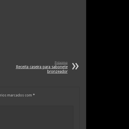
Próximo
Receita caseira para sabonete
bronzeador
rios marcados com
*