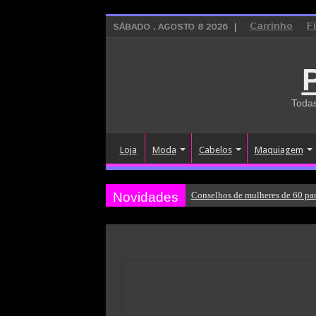
Carrinho
F
SÁBADO , AGOSTO 8 2026
Todas
Loja
Moda
Cabelos
Maquiagem
Novidades
Conselhos de mulheres de 60 par