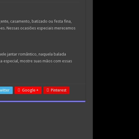
nte, casamento, batizado ou festa fina,
es. Nessas ocasiões especiais merecemos
ele jantar romântico, naquela balada
nta especial, mostre suas mãos com essas
witter
Google +
Pinterest