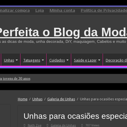
inalizar compra
Loja
Minha conta
Politica de Privacidad
Perfeita o Blog da Mod
 as dicas de moda, unha decorada, DiY, maquiagem, Cabelos e muito
Unhas
Tatuagens
Cuidados
Saúde e Lazer
Decoração d
a jovens de 30 anos
Home
/
Unhas
/
Galeria de Unhas
/
Unhas para ocasiões especia
Unhas para ocasiões especi
Nath Zoe
Galeria de Unhas
707 Views