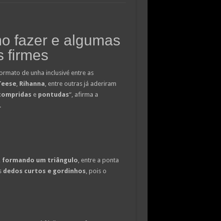
mo fazer e algumas
 firmes
ormato de unha inclusivé entre as
Teese
,
Rihanna
, entre outras já aderiram
compridas
e
pontudas
“, afirma a
.
,
formando um triângulo
, entre a ponta
s
dedos curtos e gordinhos
, pois o