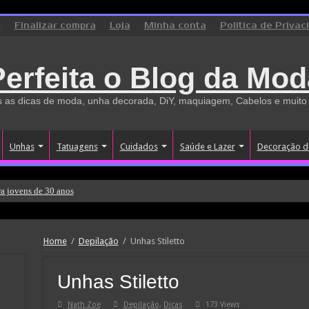
o
Finalizar compra
Loja
Minha conta
Politica de Privac
Perfeita o Blog da Mod
 as dicas de moda, unha decorada, DiY, maquiagem, Cabelos e muito
Unhas
Tatuagens
Cuidados
Saúde e Lazer
Decoração d
a jovens de 30 anos
Home
/
Depilação
/
Unhas Stiletto
Unhas Stiletto
Nath Zoe
Depilação
,
Dicas
173 Views