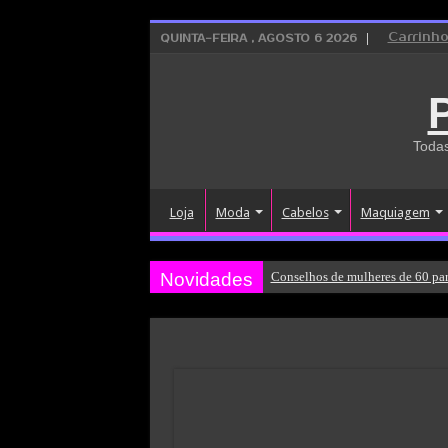
Carrinh
QUINTA-FEIRA , AGOSTO 6 2026
Todas
Loja
Moda
Cabelos
Maquiagem
Novidades
Conselhos de mulheres de 60 par