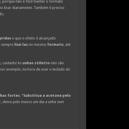
, porque não é fácil manter o formato
o lixar diariamente. Também é preciso
ês.
pridas
e que o efeito é alcançado
e sempre
lixá-las
no mesmo
formato
, até
, cuidado! As
unhas stiletto
não são
por exemplo, na hora de usar o teclado do
has fortes
.
“Substitua a acetona pelo
or, deixe pelo menos um dia a unha sem