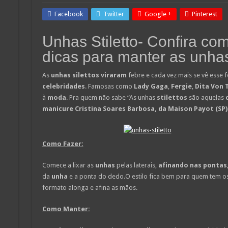
Facebook
Twitter
Google +
Pinterest
Unhas Stiletto- Confira co
dicas para manter as unhas
As
unhas silettos viraram
febre e cada vez mais se vê esse f
celebridades
. Famosas como
Lady Gaga
,
Fergie
,
Dita Von 
à
moda
. Pra quem não sabe “As unhas
stilettos
são aquelas
manicure Cristina Soares Barbosa, da Maison Payot (SP)
Como Fazer:
Comece a lixar as
unhas
pelas laterais,
afinando nas pontas
da
unha
e a ponta do dedo.O estilo fica bem para quem tem o
formato alonga e afina as mãos.
Como Manter: