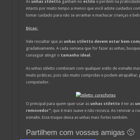
As
unhas stiletto
ganham no
estilo
e perdem na praticidade
intacto por muito tempo a menos que você adote cuidados com
tomar cuidado para não se arranhar e machucar crianças e beb
Dicas:
Vale ressaltar que as
unhas stiletto devem estar bem com
gradativamente. A cada semana que for fazer as unhas, busqu
conseguir atingir o
tamanho ideal
.
As unhas stiletto combinam com qualquer estilo de esmalte mas
muito práticas, pois são muito compridas e podem atrapalhar, 
computador.
O principal para quem quer usar as
unhas stiletto
é ter as
un
removedor”
, que é mais suave e não resseca. Ao renovar a c
esmalte. Esse truque deixa as unhas mais fortes também.
Partilhem com vossas amigas 🙂