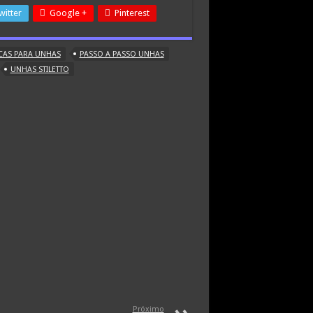
witter
Google +
Pinterest
CAS PARA UNHAS
PASSO A PASSO UNHAS
UNHAS STILETTO
Próximo