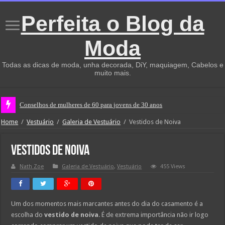
Perfeita o Blog da
Moda
Todas as dicas de moda, unha decorada, DiY, maquiagem, Cabelos e
muito mais.
Conselhos de mulheres de 60 para jovens de 30 anos
Home
/
Vestuário
/
Galeria de Vestuário
/
Vestidos de Noiva
Vestidos de Noiva
Nath Zoe
Galeria de Vestuário
,
Vestuário
455 Views
Um dos momentos mais marcantes antes do dia do casamento é a
escolha do
vestido de noiva
. É de extrema importância não ir logo