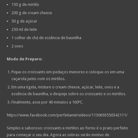
150 g de mirtilo
200 g de cream cheese
50 g de açúcar
250 ml de leite
1 colher de chá de essência de baunilha
2 ovos
Modo de Preparo:
Pique os croissants em pedaços menores e coloque-os em uma
caçarola junto com os mirtilos.
Em uma tigela, misture o cream cheese, açúcar, leite, ovos e a
essência de baunilha, e despeje sobre os croissants e os mirtilos.
Finalmente, asse por 40 minutos a 160ºC.
https://www.facebook.com/perfeitanet/videos/1130693550342111/
Simples e saboroso: croissants e mirtilos ao forno é o prato perfeito
para começar o seu dia. Agora as sobras serão motivo de