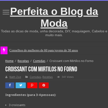
Perfeita o Blog da
Moda
Todas as dicas de moda, unha decorada, DiY, maquiagem, Cabelos e
muito mais.
Conselhos de mulheres de 60 para jovens de 30 anos
Home
/
Receitas
/
Comidas
/
Croissant com Mirtilos no Forno
Croissant com Mirtilos no Forno
Nath Zoe
Comidas
,
Receitas
341 Views
Ingredientes (para 3-4 pessoas):
3 croissants