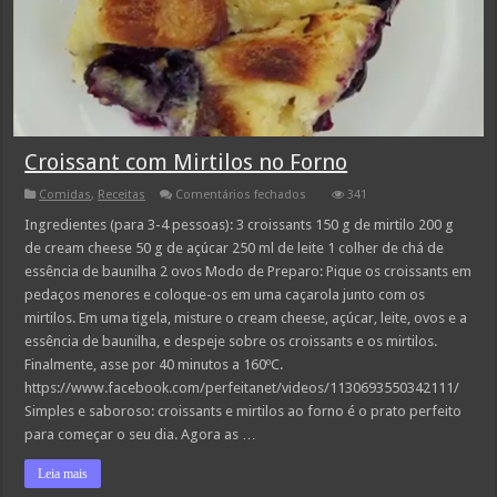
Croissant com Mirtilos no Forno
em
Comidas
,
Receitas
Comentários fechados
341
Croissant
com
Ingredientes (para 3-4 pessoas): 3 croissants 150 g de mirtilo 200 g
Mirtilos
de cream cheese 50 g de açúcar 250 ml de leite 1 colher de chá de
no
Forno
essência de baunilha 2 ovos Modo de Preparo: Pique os croissants em
pedaços menores e coloque-os em uma caçarola junto com os
mirtilos. Em uma tigela, misture o cream cheese, açúcar, leite, ovos e a
essência de baunilha, e despeje sobre os croissants e os mirtilos.
Finalmente, asse por 40 minutos a 160ºC.
https://www.facebook.com/perfeitanet/videos/1130693550342111/
Simples e saboroso: croissants e mirtilos ao forno é o prato perfeito
para começar o seu dia. Agora as …
Leia mais