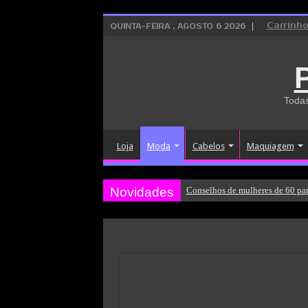
Carrinh
QUINTA-FEIRA , AGOSTO 6 2026
Todas
Loja
Moda
Cabelos
Maquiagem
Novidades
Conselhos de mulheres de 60 par