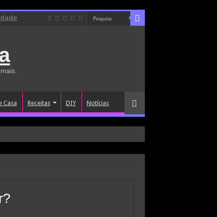
idade
a
 mais.
e Casa
Receitas
DIY
Notícias
r?