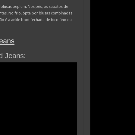
 blusas peplum. Nos pés, os sapatos de
tes. No frio, opte por blusas combinadas
tão é a ankle boot fechada de bico fino ou
d Jeans: