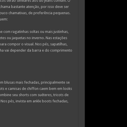
icos serão similares aos do jeans comum. O
 chama bastante atenção, por isso deve ser
ouco chamativas, de preferência pequenas.
guem:
e com ragatinhas soltas ou mais justinhas,
etes ou jaquetas no inverno. Nas estações
ara compor o visual. Nos pés, sapatilhas,
olha vai depender da barra e do comprimento
em blusas mais fechadas, principalmente se
ricots e camisas de chiffon caem bem em looks
ombine seu shorts com suéteres, tricots de
Nos pés, invista em ankle boots fechadas,