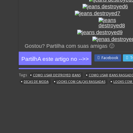
Gostou? Partilha com suas amigas 🙂
Facebook
T
PartilhA este artigo no -->>
Tags
COMO USAR DESTROYED JEANS
COMO USAR JEANS RASGAD
DICAS DE MODA
LOOKS COM CALÇAS RASGADAS
LOOKS COM 