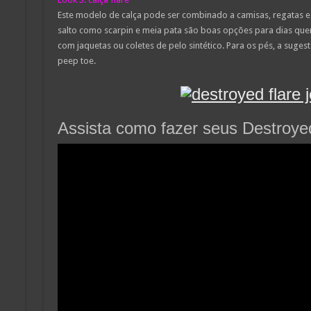
Este modelo de calça pode ser combinado a camisas, regatas e
salto como scarpin e meia pata são boas opções para dias quen
com jaquetas ou coletes de pelo sintético. Para os pés, a suges
peep toe.
Assista como fazer seus Destroye