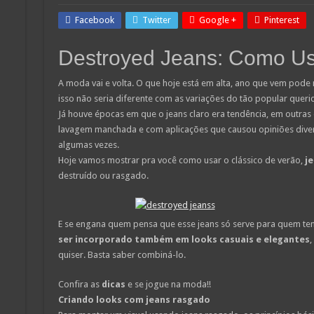
Facebook
Twitter
Google +
Pinterest
Destroyed Jeans: Como U
A moda vai e volta. O que hoje está em alta, ano que vem pode 
isso não seria diferente com as variações do tão popular queri
Já houve épocas em que o jeans claro era tendência, em outras 
lavagem manchada e com aplicações que causou opiniões diver
algumas vezes.
Hoje vamos mostrar pra você como usar o clássico de verão,
je
destruído ou rasgado.
E se engana quem pensa que esse jeans só serve para quem tem
ser incorporado também em looks casuais e elegantes
,
quiser. Basta saber combiná-lo.
Confira as
dicas
e se jogue na moda!!
Criando looks com jeans rasgado