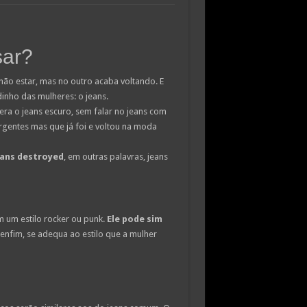
sar?
não estar, mas no outro acaba voltando. E
dinho das mulheres: o jeans.
era o jeans escuro, sem falar no jeans com
gentes mas que já foi e voltou na moda
ans destroyed
, em outras palavras, jeans
 um estilo rocker ou punk.
Ele pode sim
 enfim, se adequa ao estilo que a mulher