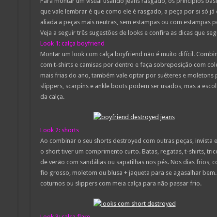
Para montar um visual usando jeans rasgado, os princípios bás
que vale lembrar é que como ele é rasgado, a peça por si só já
aliada a peças mais neutras, sem estampas ou com estampas p
Veja a seguir três sugestões de looks e confira as dicas que se
Look 1: calça boyfriend
Montar um look com calça boyfriend não é muito difícil. Combin
com t-shirts e camisas por dentro e faça sobreposição com col
mais frias do ano, também vale optar por suéteres e moletons p
slippers, scarpins e ankle boots podem ser usados, mas a esc
da calça.
Look 2: shorts
Ao combinar o seu shorts destroyed com outras peças, invista 
o short tiver um comprimento curto. Batas, regatas, t-shirts, t
de verão com sandálias ou sapatilhas nos pés. Nos dias frios, c
fio grosso, moletom ou blusa + jaqueta para se agasalhar bem. 
coturnos ou slippers com meia calça para não passar frio.
Look 3: calça flare