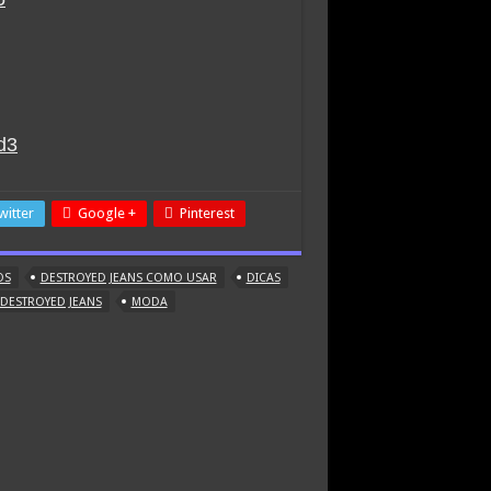
witter
Google +
Pinterest
OS
DESTROYED JEANS COMO USAR
DICAS
DESTROYED JEANS
MODA