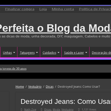
o
Finalizar compra
Loja
Minha conta
Politica de Privac
Perfeita o Blog da Mod
 as dicas de moda, unha decorada, DiY, maquiagem, Cabelos e muito
Unhas
Tatuagens
Cuidados
Saúde e Lazer
Decoração d
a jovens de 30 anos
Home
/
Vestuário
/
Dicas
/
Destroyed Jeans: Como Usar?
Destroyed Jeans: Como Usa
Nath Zoe
Dicas
,
Moda
,
Vestuário
1,131 Views