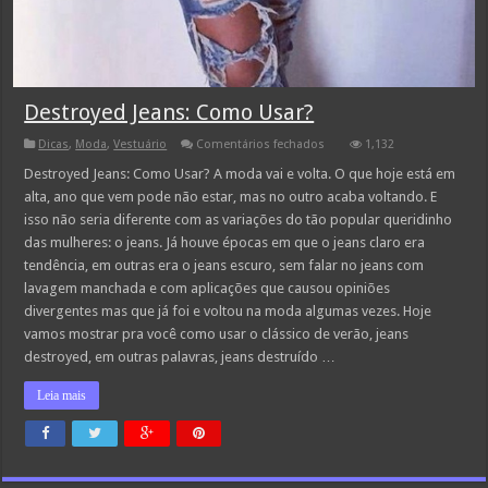
Destroyed Jeans: Como Usar?
em
Dicas
,
Moda
,
Vestuário
Comentários fechados
1,132
Destroyed
Jeans:
Destroyed Jeans: Como Usar? A moda vai e volta. O que hoje está em
Como
alta, ano que vem pode não estar, mas no outro acaba voltando. E
Usar?
isso não seria diferente com as variações do tão popular queridinho
das mulheres: o jeans. Já houve épocas em que o jeans claro era
tendência, em outras era o jeans escuro, sem falar no jeans com
lavagem manchada e com aplicações que causou opiniões
divergentes mas que já foi e voltou na moda algumas vezes. Hoje
vamos mostrar pra você como usar o clássico de verão, jeans
destroyed, em outras palavras, jeans destruído …
Leia mais