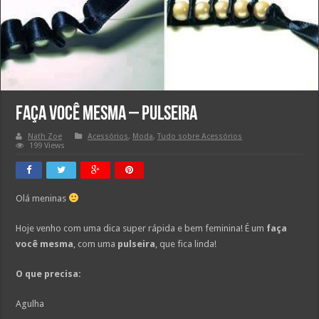
Faça você mesma – Pulseira
Nath Zoe
Acessórios
,
Moda
,
Tudo sobre Acessórios
199 Views
Olá meninas
Hoje venho com uma dica super rápida e bem feminina! É um
faça
você mesma
, com uma
pulseira
, que fica linda!
O que precisa:
Agulha