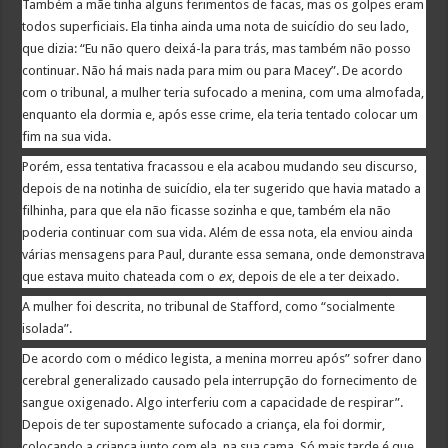
Também a mãe tinha alguns ferimentos de facas, mas os golpes eram
todos superficiais. Ela tinha ainda uma nota de suicídio do seu lado,
que dizia: “Eu não quero deixá-la para trás, mas também não posso
continuar. Não há mais nada para mim ou para Macey”. De acordo
com o tribunal, a mulher teria sufocado a menina, com uma almofada,
enquanto ela dormia e, após esse crime, ela teria tentado colocar um
fim na sua vida.
Porém, essa tentativa fracassou e ela acabou mudando seu discurso,
depois de na notinha de suicídio, ela ter sugerido que havia matado a
filhinha, para que ela não ficasse sozinha e que, também ela não
poderia continuar com sua vida. Além de essa nota, ela enviou ainda
várias mensagens para Paul, durante essa semana, onde demonstrava
que estava muito chateada com o
ex
, depois de ele a ter deixado.
A mulher foi descrita, no tribunal de Stafford, como “socialmente
isolada”.
De acordo com o médico legista, a menina morreu após” sofrer dano
cerebral generalizado causado pela interrupção do fornecimento de
sangue oxigenado. Algo interferiu com a capacidade de respirar”.
Depois de ter supostamente sufocado a criança, ela foi dormir,
colocando a criança junto com ela, na sua cama. Só mais tarde é que