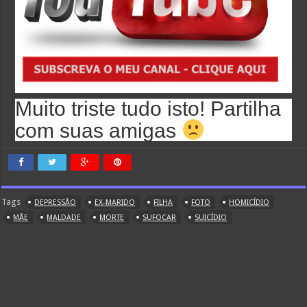
Muito triste tudo isto! Partilha
com suas amigas
Tags
DEPRESSÃO
EX-MARIDO
FILHA
FOTO
HOMICÍDIO
MÃE
MALDADE
MORTE
SUFOCAR
SUICÍDIO