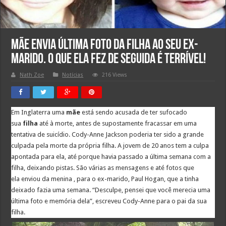
Mãe envia última foto da filha ao seu ex-
marido. O que ela fez de seguida é terrível!
Nath Zoe
Notícias
216 Views
Em Inglaterra uma
mãe
está sendo acusada de ter sufocado
sua
filha
até à morte, antes de supostamente fracassar em uma
tentativa de suicídio. Cody-Anne Jackson poderia ter sido a grande
culpada pela morte da própria filha. A jovem de 20 anos tem a culpa
apontada para ela, até porque havia passado a última semana com a
filha, deixando pistas. São várias as mensagens e até fotos que
ela enviou da menina , para o ex-marido, Paul Hogan, que a tinha
deixado fazia uma semana. “Desculpe, pensei que você merecia uma
última foto e memória dela”, escreveu Cody-Anne para o pai da sua
filha.