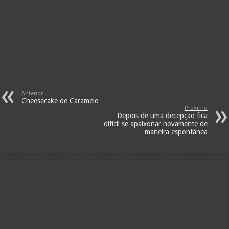
Anterior
Cheesecake de Caramelo
Próximo
Depois de uma decepção fica
difícil se apaixonar novamente de
maneira espontânea