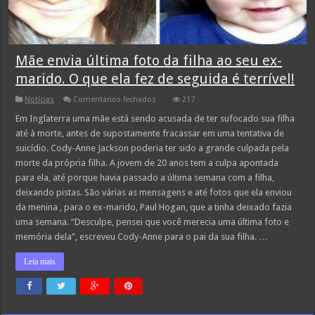
Mãe envia última foto da filha ao seu ex-
marido. O que ela fez de seguida é terrível!
em
Notícias
Comentários fechados
217
Mãe
envia
Em Inglaterra uma mãe está sendo acusada de ter sufocado sua filha
última
até à morte, antes de supostamente fracassar em uma tentativa de
foto
da
suicídio. Cody-Anne Jackson poderia ter sido a grande culpada pela
filha
morte da própria filha. A jovem de 20 anos tem a culpa apontada
ao
seu
para ela, até porque havia passado a última semana com a filha,
ex-
marido.
deixando pistas. São várias as mensagens e até fotos que ela enviou
O
da menina , para o ex-marido, Paul Hogan, que a tinha deixado fazia
que
ela
uma semana. “Desculpe, pensei que você merecia uma última foto e
fez
memória dela”, escreveu Cody-Anne para o pai da sua filha. …
de
seguida
é
Leia mais
terrível!