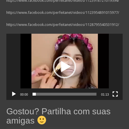
https://www.facebook.com/perfeitanet/videos/1123918721019594/
https://www.facebook.com/perfeitanet/videos/1123954891015977/
https://www.facebook.com/perfeitanet/videos/1128795540531912/
Reprodutor
de
vídeo
00:00
01:13
Gostou? Partilha com suas
amigas