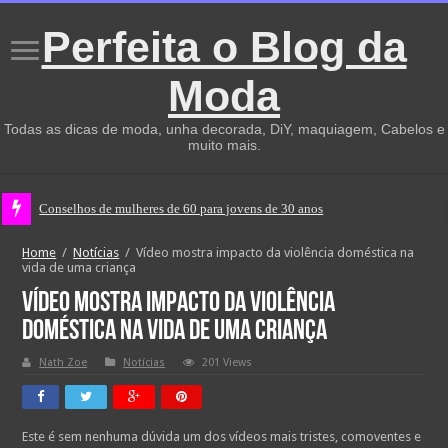
Perfeita o Blog da
Moda
Todas as dicas de moda, unha decorada, DiY, maquiagem, Cabelos e
muito mais.
Conselhos de mulheres de 60 para jovens de 30 anos
Home
/
Notícias
/
Vídeo mostra impacto da violência doméstica na
vida de uma criança
Vídeo mostra impacto da violência
doméstica na vida de uma criança
Nath Zoe
Notícias
201 Views
Este é sem nenhuma dúvida um dos vídeos mais tristes, comoventes e