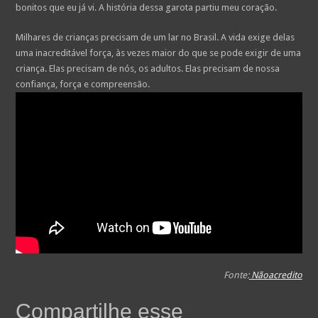
bonitos que eu já vi. A história dessa garota partiu meu coração.
Milhares de crianças precisam de um lar no Brasil. A vida exige delas
uma inacreditável força, às vezes maior do que se pode exigir de uma
criança. Elas precisam de nós, os adultos. Elas precisam de nossa
confiança, força e compreensão.
Fonte:
Nãoacredito
Compartilhe esse