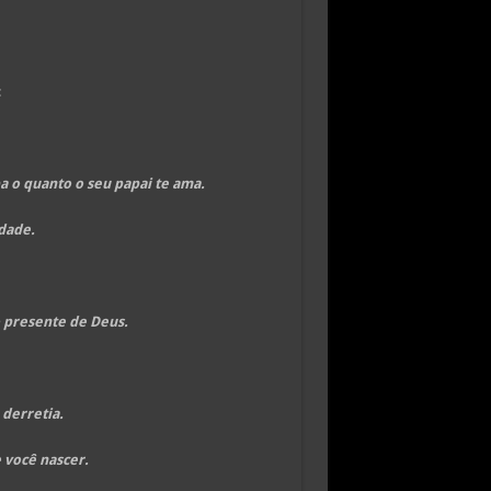
:
 o quanto o seu papai te ama.
dade.
 presente de Deus.
 derretia.
 você nascer.