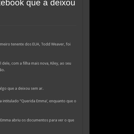
tebook que a deixou
meiro tenente dos EUA, Todd Weaver, foi
ele, com a filha mais nova, Kiley, ao seu
ão.
algo que a deixou sem ar.
 intitulado “Querida Emma’, enquanto que o
, Emma abriu os documentos para ver o que