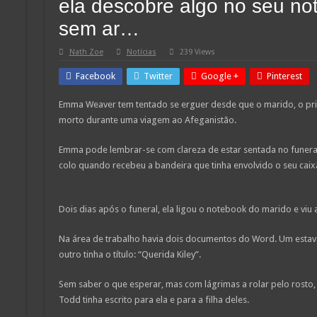
ela descobre algo no seu no
sem ar…
Nath Zoe
Notícias
239 Views
Facebook
Twitter
Google +
Pinterest
Emma Weaver tem tentado se erguer desde que o marido, o pri
morto durante uma viagem ao Afeganistão.
Emma pode lembrar-se com clareza de estar sentada no funeral d
colo quando recebeu a bandeira que tinha envolvido o seu caix
Dois dias após o funeral, ela ligou o notebook do marido e viu 
Na área de trabalho havia dois documentos do Word. Um estava
outro tinha o título: “Querida Kiley”.
Sem saber o que esperar, mas com lágrimas a rolar pelo rosto
Todd tinha escrito para ela e para a filha deles.