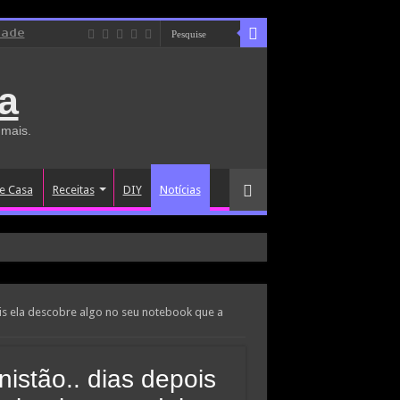
dade
a
 mais.
e Casa
Receitas
DIY
Notícias
is ela descobre algo no seu notebook que a
istão.. dias depois