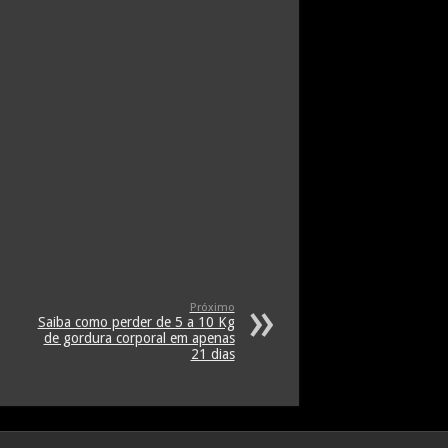
Próximo
Saiba como perder de 5 a 10 Kg
de gordura corporal em apenas
21 dias