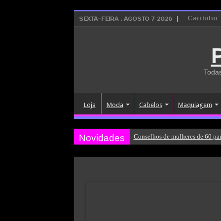
Carrinho
SEXTA-FEIRA , AGOSTO 7 2026
Todas
Loja
Moda
Cabelos
Maquiagem
Novidades
Conselhos de mulheres de 60 par