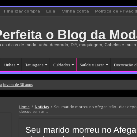
Finalizar compra
Loja
Minha conta
Politica de Privaci
Perfeita o Blog da Mod
 as dicas de moda, unha decorada, DiY, maquiagem, Cabelos e muito
Unhas
Tatuagens
Cuidados
Saúde e Lazer
Decoração d
a jovens de 30 anos
Home
/
Notícias
/
Seu marido morreu no Afeganistão.. dias depo
deixou sem ar…
Seu marido morreu no Afegan