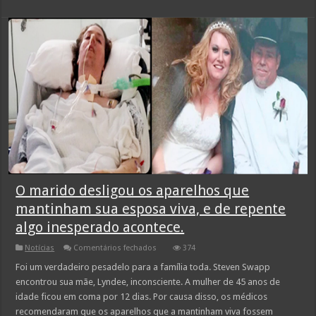
O marido desligou os aparelhos que
mantinham sua esposa viva, e de repente
algo inesperado acontece.
em
Notícias
Comentários fechados
374
O
marido
Foi um verdadeiro pesadelo para a família toda. Steven Swapp
desligou
encontrou sua mãe, Lyndee, inconsciente. A mulher de 45 anos de
os
aparelhos
idade ficou em coma por 12 dias. Por causa disso, os médicos
que
recomendaram que os aparelhos que a mantinham viva fossem
mantinham