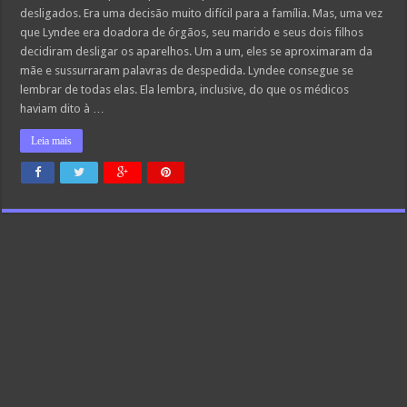
sua
desligados. Era uma decisão muito difícil para a família. Mas, uma vez
esposa
viva,
que Lyndee era doadora de órgãos, seu marido e seus dois filhos
e
decidiram desligar os aparelhos. Um a um, eles se aproximaram da
de
repente
mãe e sussurraram palavras de despedida. Lyndee consegue se
algo
lembrar de todas elas. Ela lembra, inclusive, do que os médicos
inesperado
acontece.
haviam dito à …
Leia mais