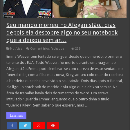
Seu marido morreu no Afeganistão.. dias
depois ela descobre algo no seu notebook
que a deixou sem ar…
em
Notícias
Comentários fechados
239
Seu
marido
Emma Weaver tem tentado se erguer desde que o marido, o primeiro
morreu
tenente dos EUA, Todd Weaver, foi morto durante uma viagem ao
no
Afeganistão..
Afeganistão. Emma pode lembrar-se com clareza de estar sentada no
dias
funeral dele, com a filha mais nova, Kiley, ao seu colo quando recebeu
depois
ela
a bandeira que tinha envolvido o seu caixão. Dois dias após o funeral,
descobre
algo
ela ligou o notebook do marido e viu algo que a deixou sem ar. Na
no
área de trabalho havia dois documentos do Word. Um estava
seu
notebook
intitulado “Querida Emma’, enquanto que o outro tinha o título:
que
“Querida Kiley”. Sem saber o que esperar, mas …
a
deixou
sem
Leia mais
ar…