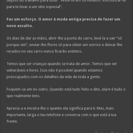
depois do trabalho para dizer “Veste-te em 30 minutos. Vou buscar-te
para te levar a um sitio especial”.
Faz um esforço. O amor à moda antiga precisa de fazer um
novo assalto.
Os dias de dar as mãos, abrir-lhe a porta do carro, levá-la a sair “só
porque sim”, enviar-lhe flores só para obter um sorriso e deixar-lhe
recados no seu carro nunca ficarão extintos.
Temos que ser crianças quando se trata de amor. Temos que ser
vulneráveis e livres. Isso não é possível quando estamos
preocupados com os detalhes da vida de toda a gente.
Foquem-se um no outro. Quando está tudo feito e dito, ela/e é tudo o
que realmente tens.
Aprecia-a e mostra-lhe o quanto ela significa para ti. Mas, mais
importante, larga o teu telefone e conversa com o que está à tua
frente.