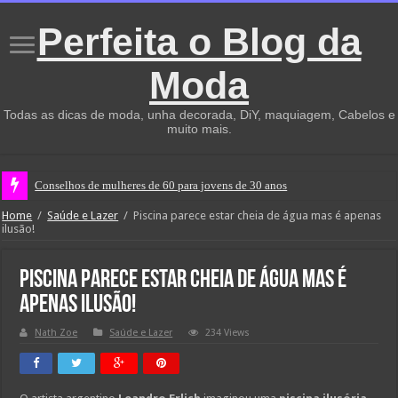
Perfeita o Blog da
Moda
Todas as dicas de moda, unha decorada, DiY, maquiagem, Cabelos e
muito mais.
Conselhos de mulheres de 60 para jovens de 30 anos
Home
/
Saúde e Lazer
/
Piscina parece estar cheia de água mas é apenas
ilusão!
Piscina parece estar cheia de água mas é
apenas ilusão!
Nath Zoe
Saúde e Lazer
234 Views