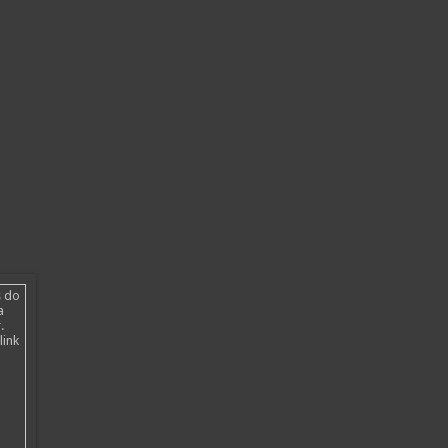
s do
a
.
link