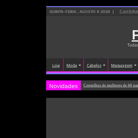
Carrinh
QUINTA-FEIRA , AGOSTO 6 2026
Todas
Loja
Moda
Cabelos
Maquiagem
Novidades
Conselhos de mulheres de 60 par