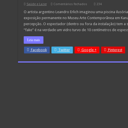
em
Saúde e Lazer
Comentários fechados
234
Piscina
parece
O artista argentino Leandro Erlich imaginou uma piscina ilusór
estar
exposição permanente no Museu Arte Contemporânea em Kanaz
cheia
de
percepção. O espectador (dentro ou fora da instalação) tem a s
água
“fake” é na verdade um vidro turvo de 10 centímetros de espes
mas
é
apenas
Leia mais
ilusão!
Facebook
Twitter
Google +
Pinterest