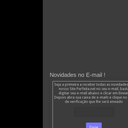
Novidades no E-mail !
Seja a primeira a receber todas as novidade
nosso Site Perfeita.net no seu e-mail, bast
digitar seu e-mail abaixo e clicar em Enviar
Depois abra sua caixa de e-mails e clique no 
de verificação que lhe será enviado