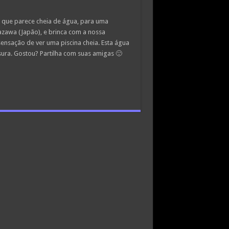
ia que parece cheia de água, para uma
awa (Japão), e brinca com a nossa
ensação de ver uma piscina cheia. Esta água
sura. Gostou? Partilha com suas amigas 🙂