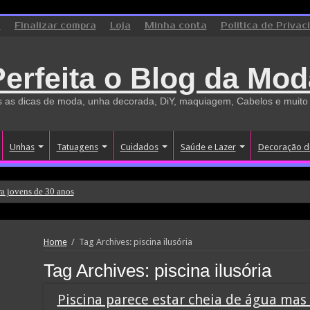
o
Finalizar compra
Loja
Minha conta
Politica de Privac
Perfeita o Blog da Mod
 as dicas de moda, unha decorada, DiY, maquiagem, Cabelos e muito
Unhas
Tatuagens
Cuidados
Saúde e Lazer
Decoração d
a jovens de 30 anos
Home
/
Tag Archives: piscina ilusória
Tag Archives:
piscina ilusória
Piscina parece estar cheia de água mas 