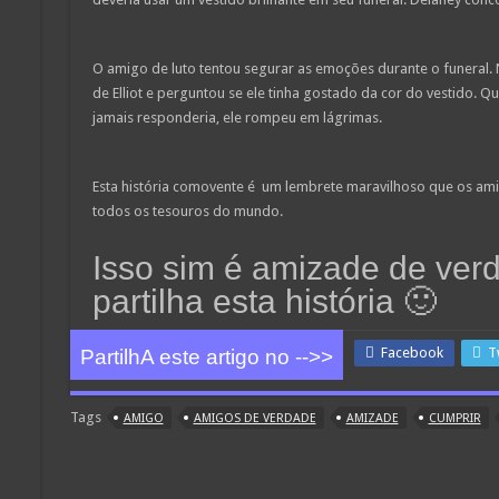
O amigo de luto tentou segurar as emoções durante o funeral. N
de Elliot e perguntou se ele tinha gostado da cor do vestido.
jamais responderia, ele rompeu em lágrimas.
Esta história comovente é um lembrete maravilhoso que os am
todos os tesouros do mundo.
Isso sim é amizade de ver
partilha esta história 🙂
Facebook
T
PartilhA este artigo no -->>
Tags
AMIGO
AMIGOS DE VERDADE
AMIZADE
CUMPRIR