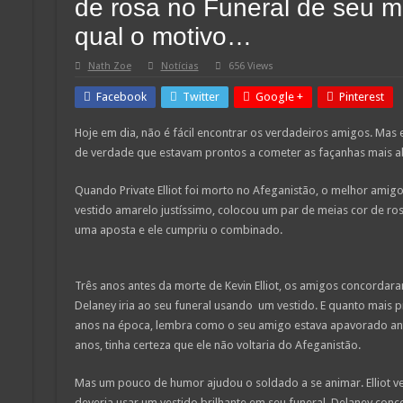
de rosa no Funeral de seu m
qual o motivo…
Nath Zoe
Notícias
656 Views
Facebook
Twitter
Google +
Pinterest
Hoje em dia, não é fácil encontrar os verdadeiros amigos. Mas 
de verdade que estavam prontos a cometer as façanhas mais a
Quando Private Elliot foi morto no Afeganistão, o melhor amigo
vestido amarelo justíssimo, colocou um par de meias cor de rosa
uma aposta e ele cumpriu o combinado.
Três anos antes da morte de Kevin Elliot, os amigos concordara
Delaney iria ao seu funeral usando um vestido. E quanto mais p
anos na época, lembra como o seu amigo estava apavorado antes 
anos, tinha certeza que ele não voltaria do Afeganistão.
Mas um pouco de humor ajudou o soldado a se animar. Elliot v
deveria usar um vestido brilhante em seu funeral. Delaney conc