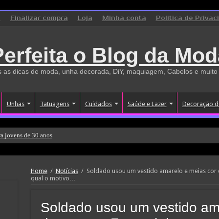
o
Finalizar compra
Loja
Minha conta
Politica de Privac
Perfeita o Blog da Mod
 as dicas de moda, unha decorada, DiY, maquiagem, Cabelos e muito
Unhas
Tatuagens
Cuidados
Saúde e Lazer
Decoração d
a jovens de 30 anos
Home
/
Notícias
/
Soldado usou um vestido amarelo e meias cor 
qual o motivo…
Soldado usou um vestido am