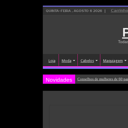
Carrinh
QUINTA-FEIRA , AGOSTO 6 2026
Todas
Loja
Moda
Cabelos
Maquiagem
Novidades
Conselhos de mulheres de 60 par