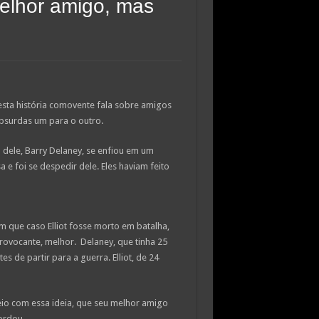
elhor amigo, mas
esta história comovente fala sobre amigos
bsurdas um para o outro.
 dele, Barry Delaney, se enfiou em um
 e foi se despedir dele. Eles haviam feito
m que caso Elliot fosse morto em batalha,
rovocante, melhor. Delaney, que tinha 25
de partir para a guerra. Elliot, de 24
eio com essa ideia, que seu melhor amigo
ordou.