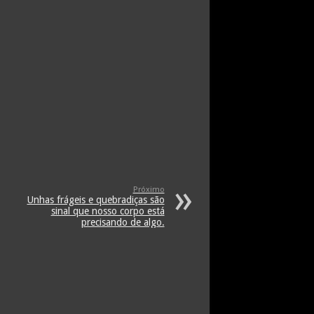
Próximo
Unhas frágeis e quebradiças são
sinal que nosso corpo está
precisando de algo.