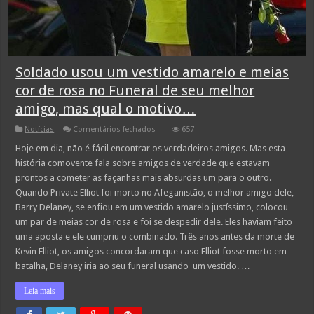
Soldado usou um vestido amarelo e meias
cor de rosa no Funeral de seu melhor
amigo, mas qual o motivo…
em
Notícias
Comentários fechados
657
Soldado
usou
Hoje em dia, não é fácil encontrar os verdadeiros amigos. Mas esta
um
história comovente fala sobre amigos de verdade que estavam
vestido
amarelo
prontos a cometer as façanhas mais absurdas um para o outro.
e
Quando Private Elliot foi morto no Afeganistão, o melhor amigo dele,
meias
cor
Barry Delaney, se enfiou em um vestido amarelo justíssimo, colocou
de
rosa
um par de meias cor de rosa e foi se despedir dele. Eles haviam feito
no
uma aposta e ele cumpriu o combinado. Três anos antes da morte de
Funeral
de
Kevin Elliot, os amigos concordaram que caso Elliot fosse morto em
seu
batalha, Delaney iria ao seu funeral usando um vestido. …
melhor
amigo,
mas
Leia mais
qual
o
motivo…