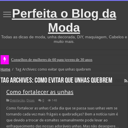
Perfeita o Blog da
Moda
Todas as dicas de moda, unha decorada, DiY, maquiagem, Cabelos e
muito mais.
Conselhos de mulheres de 60 para jovens de 30 anos
Home
/
Tag Archives: como evitar que unhas quebrem
Tag Archives:
como evitar que unhas quebrem
Como fortalecer as unhas
Depilação
,
Dicas
0
148
Como fortalecer as unhas Cada dia que se passa suas unhas vem se
tornando cada vez mais frágeis e quebradiças? Bem a notícia ruim é
que devido a trocar de esmaltes semanalmente pode levar ao
enfraquecimento das nossas adoráveis unhas. Mas não desespere…