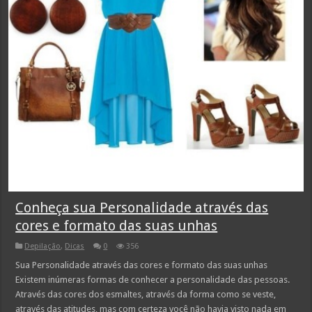
Conheça sua Personalidade através das
cores e formato das suas unhas
Depilação
,
Dicas
0
356
Sua Personalidade através das cores e formato das suas unhas
Existem inúmeras formas de conhecer a personalidade das pessoas.
Através das cores dos esmaltes, através da forma como se veste,
através das atitudes, mas com certeza você não havia visto nada em