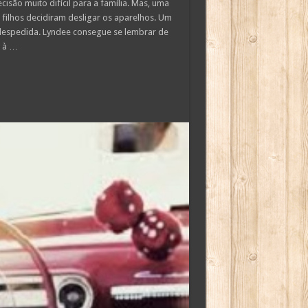
são muito difícil para a família. Mas, uma
filhos decidiram desligar os aparelhos. Um
despedida. Lyndee consegue se lembrar de
o à …