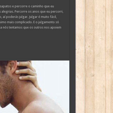
s sapatos e percorre o caminho que eu
s alegrias. Percorre os anos que eu percorri,
 aí poderás julgar. Julgar é muito fácil,
ssimo mais complicado. E o julgamento só
cia nós tentamos que os outros nos apoiem