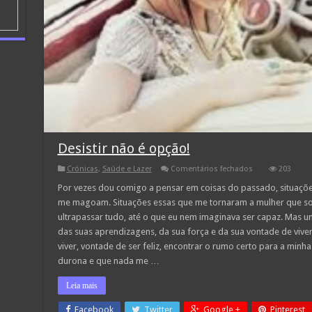
Desistir não é opção!
em
Crónicas
,
Saúde e Lazer
Comentários fechados
203
Desistir
não
Por vezes dou comigo a pensar em coisas do passado, situaçõ
é
me magoam. Situações essas que me tornaram a mulher que sou
opção!
ultrapassar tudo, até o que eu nem imaginava ser capaz. Mas uma
das suas aprendizagens, da sua força e da sua vontade de viver
viver, vontade de ser feliz, encontrar o rumo certo para a minha
durona e que nada me …
Leia mais
Facebook
Twitter
Google +
Pinterest