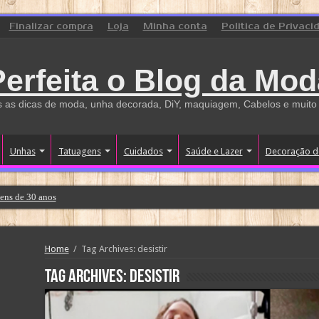
Finalizar compra
Loja
Minha conta
Politica de Privaci
Perfeita o Blog da Mod
 as dicas de moda, unha decorada, DiY, maquiagem, Cabelos e muito
Unhas
Tatuagens
Cuidados
Saúde e Lazer
Decoração d
ens de 30 anos
Home
/
Tag Archives: desistir
Tag Archives:
desistir