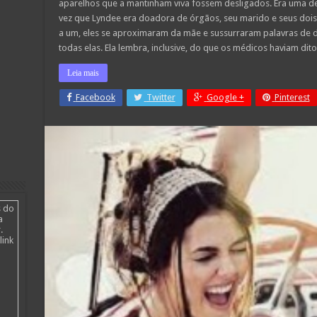
aparelhos que a mantinham viva fossem desligados. Era uma deci
que
vez que Lyndee era doadora de órgãos, seu marido e seus dois 
mantinham
sua
a um, eles se aproximaram da mãe e sussurraram palavras de 
esposa
viva,
todas elas. Ela lembra, inclusive, do que os médicos haviam dit
e
de
Leia mais
repente
algo
inesperado
Facebook
Twitter
Google +
Pinterest
acontece.
s do
a
.
link