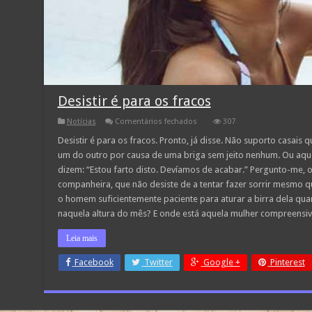
Desistir é para os fracos
em
Notícias
Comentários fechados
307
Desistir
é
Desistir é para os fracos. Pronto, já disse. Não suporto casai
para
um do outro por causa de uma briga sem jeito nenhum. Ou aquel
os
fracos
dizem: “Estou farto disto. Devíamos de acabar.” Pergunto-me, 
companheira, que não desiste de a tentar fazer sorrir mesmo 
o homem suficientemente paciente para aturar a birra dela qu
naquela altura do mês? E onde está aquela mulher compreensi
Leia mais
Facebook
Twitter
Google +
Pinterest