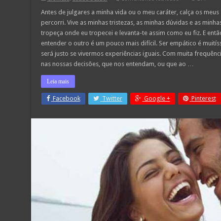
O
que
Antes de julgares a minha vida ou o meu caráter, calça os meu
os
percorri. Vive as minhas tristezas, as minhas dúvidas e as minha
outros
pensam
tropeça onde eu tropecei e levanta-te assim como eu fiz. E então,
sobre
entender o outro é um pouco mais difícil. Ser empático é muití
ti
reflete
será justo se vivermos experiências iguais. Com muita frequên
quem
eles
nas nossas decisões, que nos entendam, ou que ao …
são,
não
Leia mais
quem
tu
és
Facebook
Twitter
Google +
Pinterest