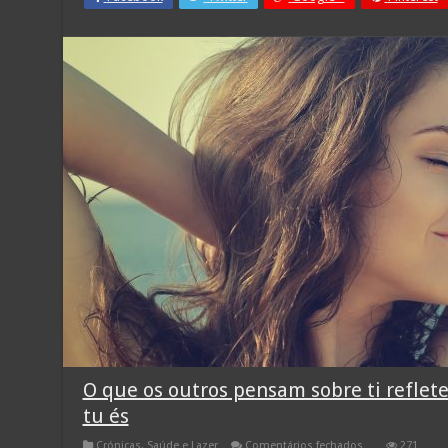
O que os outros pensam sobre ti refle
tu és
em
Crónicas
,
Saúde e Lazer
Comentários fechados
271