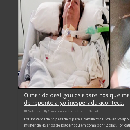
O marido desligou os aparelhos que ma
de repente algo inesperado acontece.
em
Notícias
Comentários fechados
374
O
marido
Foi um verdadeiro pesadelo para a família toda. Steven Swapp 
desligou
mulher de 45 anos de idade ficou em coma por 12 dias. Por c
os
aparelhos