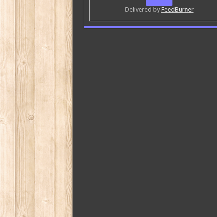
Delivered by
FeedBurner