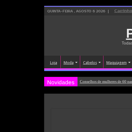
Carrinh
QUINTA-FEIRA , AGOSTO 6 2026
Todas
Loja
Moda
Cabelos
Maquiagem
Novidades
Conselhos de mulheres de 60 par