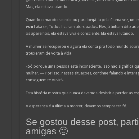
Mas, ela estava lutando.
Quando o marido se inclinou para beijá-la pela última vez, um
vou lutar»
, Todos ficaram atordoados. Eles já tinham dito a
os aparelhos, ela estava viva e consciente. Ela estava lutando.
A mulher se recuperou e agora ela conta pra todo mundo sobr
trouxeram de volta à vida.
«Só porque uma pessoa está inconsciente, isso não significa que
mulher. — Por isso, nessas situações, continue falando e inter
conseguem te ouvir!»
Esta história mostra que nunca devemos desistir e perder as es
A esperança é a última a morrer, devemos sempre ter fé.
Se gostou desse post, part
amigas 🙂