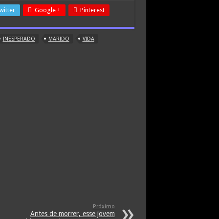
witter
Google +
Pinterest
INESPERADO
MARIDO
VIDA
Próximo
Antes de morrer, esse jovem