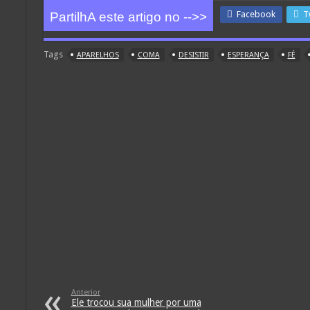
Facebook
T
PartilhA este artigo no -->>
Tags
APARELHOS
COMA
DESISTIR
ESPERANÇA
FÉ
Anterior
Ele trocou sua mulher por uma