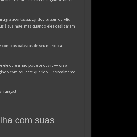
 milagre aconteceu. Lyndee sussurrou
«Eu
deus à sua mãe, mas quando eles desligaram
e como as palavras de seu marido a
 ele ou ela não pode te ouvir, — diz a
agindo com seu ente querido. Eles realmente
peranças!
ilha com suas