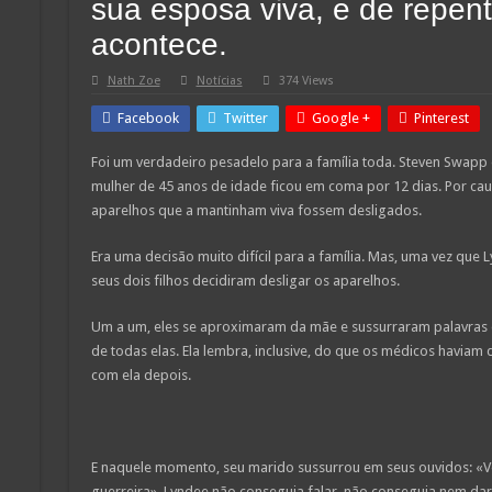
sua esposa viva, e de repen
acontece.
Nath Zoe
Notícias
374 Views
Facebook
Twitter
Google +
Pinterest
Foi um verdadeiro pesadelo para a família toda. Steven Swapp 
mulher de 45 anos de idade ficou em coma por 12 dias. Por c
aparelhos que a mantinham viva fossem desligados.
Era uma decisão muito difícil para a família. Mas, uma vez que
seus dois filhos decidiram desligar os aparelhos.
Um a um, eles se aproximaram da mãe e sussurraram palavras
de todas elas. Ela lembra, inclusive, do que os médicos haviam 
com ela depois.
E naquele momento, seu marido sussurrou em seus ouvidos: «V
guerreira». Lyndee não conseguia falar, não conseguia nem dar