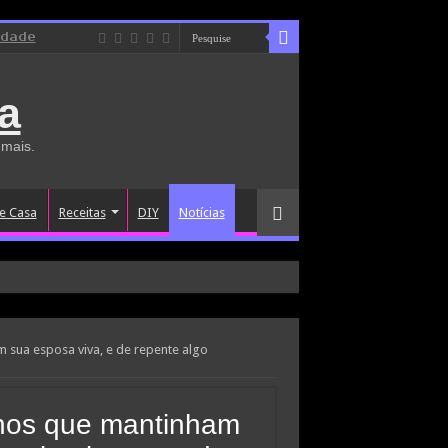
idade
a
 mais.
e Casa
Receitas
DIY
Notícias
 sua esposa viva, e de repente algo
lhos que mantinham