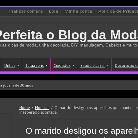
o
Finalizar compra
Loja
Minha conta
Politica de Privac
Perfeita o Blog da Mod
 as dicas de moda, unha decorada, DiY, maquiagem, Cabelos e muito
Unhas
Tatuagens
Cuidados
Saúde e Lazer
Decoração d
a jovens de 30 anos
Home
/
Notícias
/
O marido desligou os aparelhos que mantinham
inesperado acontece.
O marido desligou os apare