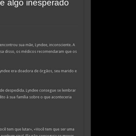
te algo inesperado
encontrou sua mãe, Lyndee, inconsciente. A
ausa disso, os médicos recomendaram que os
 Lyndee era doadora de órgãos, seu marido e
 de despedida. Lyndee consegue se lembrar
dito à sua família sobre o que aconteceria
ocê tem que lutar», «Você tem que ser uma
 nenhum sinal. Ela não conseguia se mexer.