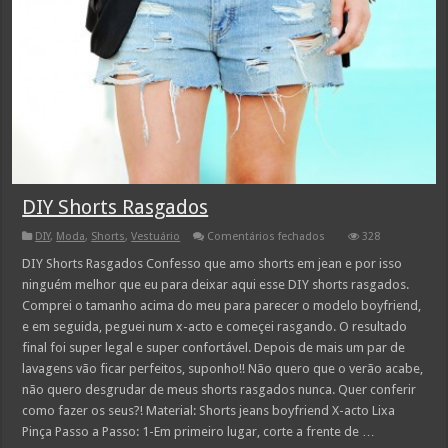
DIY Shorts Rasgados
em
DIY
,
Moda
,
Shorts
,
Vestuário
Comentários fechados
328
DIY
Shorts
DIY Shorts Rasgados Confesso que amo shorts em jean e por isso
Rasgados
ninguém melhor que eu para deixar aqui esse DIY shorts rasgados.
Comprei o tamanho acima do meu para parecer o modelo boyfriend,
e em seguida, peguei num x-acto e começei rasgando. O resultado
final foi super legal e super confortável. Depois de mais um par de
lavagens vão ficar perfeitos, suponho!! Não quero que o verão acabe,
não quero desgrudar de meus shorts rasgados nunca. Quer conferir
como fazer os seus?! Material: Shorts jeans boyfriend X-acto Lixa
Pinça Passo a Passo: 1-Em primeiro lugar, corte a frente de …