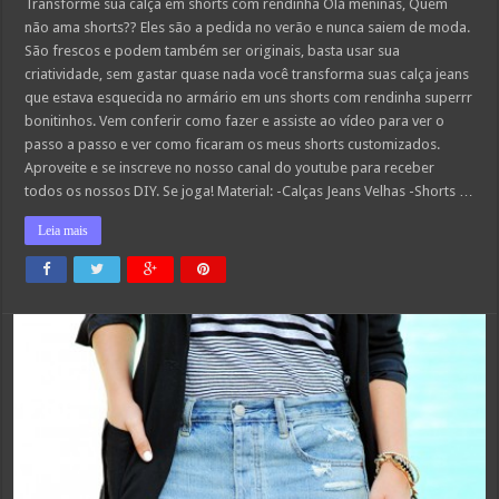
Transforme
Transforme sua calça em shorts com rendinha Olá meninas, Quem
sua
não ama shorts?? Eles são a pedida no verão e nunca saiem de moda.
calça
em
São frescos e podem também ser originais, basta usar sua
shorts
criatividade, sem gastar quase nada você transforma suas calça jeans
com
rendinha
que estava esquecida no armário em uns shorts com rendinha superrr
bonitinhos. Vem conferir como fazer e assiste ao vídeo para ver o
passo a passo e ver como ficaram os meus shorts customizados.
Aproveite e se inscreve no nosso canal do youtube para receber
todos os nossos DIY. Se joga! Material: -Calças Jeans Velhas -Shorts …
Leia mais