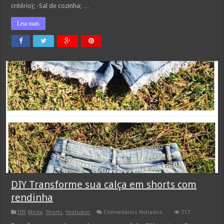
critério); -Sal de cozinha; …
Leia mais
DIY Transforme sua calça em shorts com
rendinha
em
DIY
,
Moda
,
Shorts
,
Vestuário
Comentários fechados
717
DIY