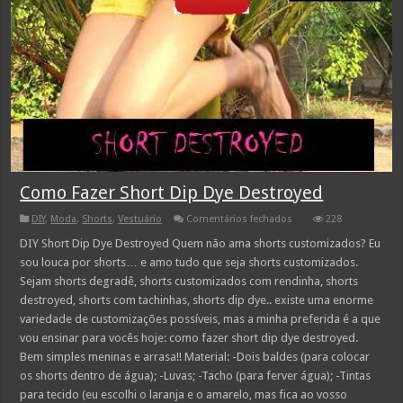
Como Fazer Short Dip Dye Destroyed
em
DIY
,
Moda
,
Shorts
,
Vestuário
Comentários fechados
228
Como
Fazer
DIY Short Dip Dye Destroyed Quem não ama shorts customizados? Eu
Short
sou louca por shorts… e amo tudo que seja shorts customizados.
Dip
Dye
Sejam shorts degradê, shorts customizados com rendinha, shorts
Destroyed
destroyed, shorts com tachinhas, shorts dip dye.. existe uma enorme
variedade de customizações possíveis, mas a minha preferida é a que
vou ensinar para vocês hoje: como fazer short dip dye destroyed.
Bem simples meninas e arrasa!! Material: -Dois baldes (para colocar
os shorts dentro de água); -Luvas; -Tacho (para ferver água); -Tintas
para tecido (eu escolhi o laranja e o amarelo, mas fica ao vosso