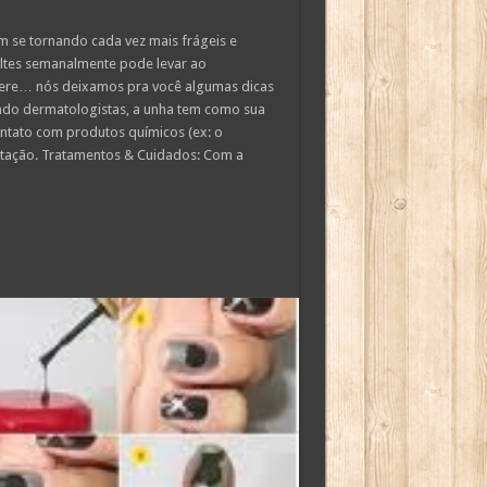
m se tornando cada vez mais frágeis e
altes semanalmente pode levar ao
ere… nós deixamos pra você algumas dicas
do dermatologistas, a unha tem como sua
ntato com produtos químicos (ex: o
ntação. Tratamentos & Cuidados: Com a