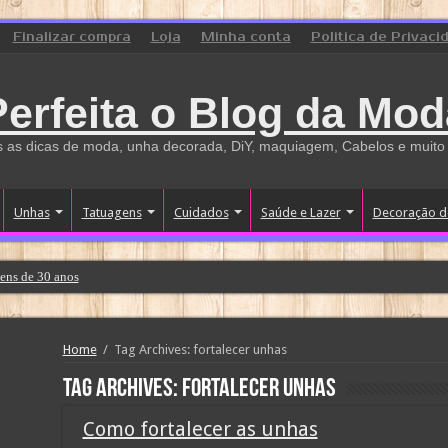
Finalizar compra
Loja
Minha conta
Politica de Privaci
Perfeita o Blog da Mod
 as dicas de moda, unha decorada, DiY, maquiagem, Cabelos e muito
Unhas
Tatuagens
Cuidados
Saúde e Lazer
Decoração d
ens de 30 anos
Home
/
Tag Archives: fortalecer unhas
Tag Archives:
fortalecer unhas
Como fortalecer as unhas