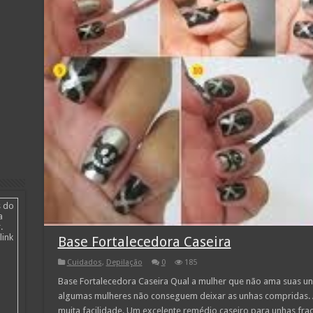
s do
a
.
link
Base Fortalecedora Caseira
Cuidados
,
Depilação
0
185
Base Fortalecedora Caseira Qual a mulher que não ama suas unh
algumas mulheres não conseguem deixar as unhas compridas.
muita facilidade. Um excelente remédio caseiro para unhas frac