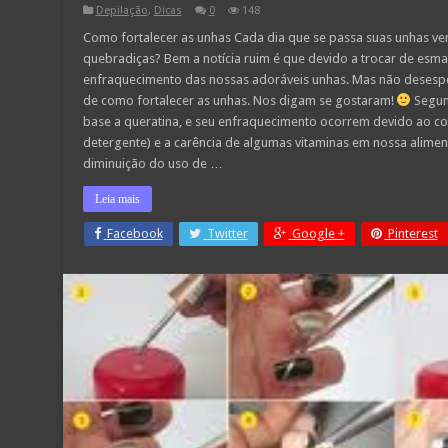
Depilação
,
Dicas
0
148
Como fortalecer as unhas Cada dia que se passa suas unhas ve
quebradiças? Bem a notícia ruim é que devido a trocar de esm
enfraquecimento das nossas adoráveis unhas. Mas não desesp
de como fortalecer as unhas. Nos digam se gostaram!
Segun
base a queratina, e seu enfraquecimento ocorrem devido ao co
detergente) e a carência de algumas vitaminas em nossa alime
diminuição do uso de …
Leia mais
Facebook
Twitter
Google +
Pinterest