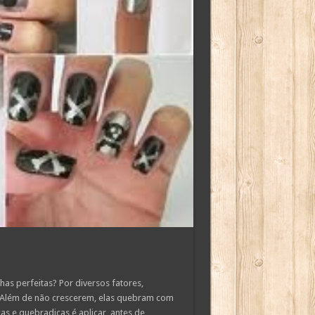
as perfeitas? Por diversos fatores,
 Além de não crescerem, elas quebram com
as e quebradiças é aplicar, antes de