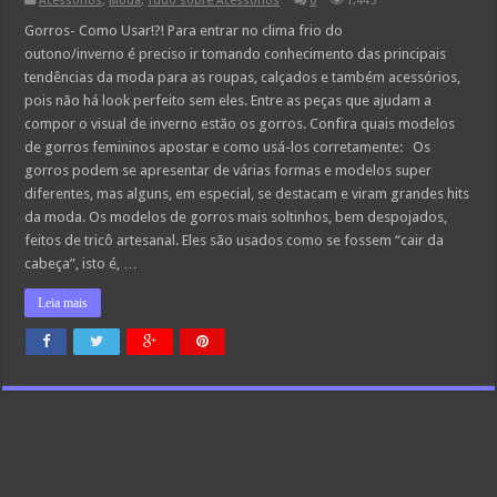
Acessórios
,
Moda
,
Tudo sobre Acessórios
0
1,445
Gorros- Como Usar!?! Para entrar no clima frio do
outono/inverno é preciso ir tomando conhecimento das principais
tendências da moda para as roupas, calçados e também acessórios,
pois não há look perfeito sem eles. Entre as peças que ajudam a
compor o visual de inverno estão os gorros. Confira quais modelos
de gorros femininos apostar e como usá-los corretamente: Os
gorros podem se apresentar de várias formas e modelos super
diferentes, mas alguns, em especial, se destacam e viram grandes hits
da moda. Os modelos de gorros mais soltinhos, bem despojados,
feitos de tricô artesanal. Eles são usados como se fossem “cair da
cabeça”, isto é, …
Leia mais