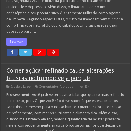
natural, muitas vezes é utilizada para auxiliar no tratamento de
na
hora
ansiedade e depressão. Além disso, o limão atua como um
de
antisséptico e seu potente suco é largamente utilizado como agente
dormir–
Saiba
de limpeza. Segundo especialistas, o suco de limão também funciona
Porquê:
como limpador natural do couro cabeludo. E muitas pessoas usam
esse suco para …
Leia mais
Comer açúcar refinado causa alterações
bruscas no humor: veja porquê
em
Saúde e Lazer
Comentários fechados
434
Comer
açúcar
Provavelmente você já deve ter ouvido falar que quanto mais refinado
refinado
o alimento, pior. O que você não deve saber é que estes alimentos
causa
alterações
são ruins até mesmo para o nosso humor. Quanto maior o processo
bruscas
de refinamento, com menos nutrientes o alimento fica. Além disso,
no
humor:
quanto mais branco ele for, maior a quantidade de açúcar presente
veja
porquê
nele e, consequentemente, mais calórico se torna. Por que deixar de