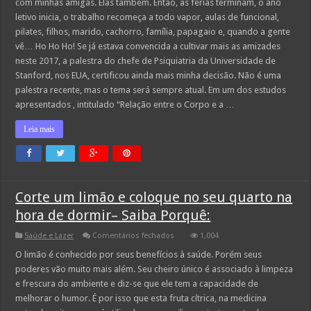
com minhas amigas. Elas também. Então, as férias terminam, o ano
as
amigas
letivo inicia, o trabalho recomeça a todo vapor, aulas de funcional,
é
pilates, filhos, marido, cachorro, família, papagaio e, quando a gente
tão
importante
vê… Ho Ho Ho! Se já estava convencida a cultivar mais as amizades
para
a
neste 2017, a palestra do chefe de Psiquiatria da Universidade de
saúde
Stanford, nos EUA, certificou ainda mais minha decisão. Não é uma
quanto
fazer
palestra recente, mas o tema será sempre atual. Em um dos estudos
ginástica
apresentados , intitulado “Relação entre o Corpo e a …
Leia mais
Corte um limão e coloque no seu quarto na
hora de dormir– Saiba Porquê:
em
Saúde e Lazer
Comentários fechados
1,004
Corte
um
O limão é conhecido por seus benefícios à saúde. Porém seus
limão
poderes vão muito mais além. Seu cheiro único é associado à limpeza
e
coloque
e frescura do ambiente e diz-se que ele tem a capacidade de
no
melhorar o humor. É por isso que esta fruta cítrica, na medicina
seu
quarto