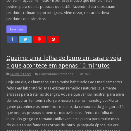
consumir açúcar refinado? É por esse motivo que nutricionistas
pedem para que as pessoas que estão fazendo dieta substituam
produtos refinados por integrais. Além disso, retirar da dieta
produtos que são ricos …
Leia mais
Queime uma folha de louro em casa e veja
o que acontece em apenas 10 minutos
em
Saúde e Lazer
Comentários fechados
768
Queime
uma
Hoje em dia, os humanos estão muito habituados aos medicamentos
folha
feitos em laboratório. Mas existem remédios naturais igualmente
de
louro
eficazes para tratar as doenças. Aquele que vamos mostrar para além
em
de nos curar, também reforça o nosso sistema imunológico! Muita
casa
e
gente já conhece os benefícios do alho, da cenoura e do gengibre. Só
veja
o
que poucas pessoas sabem os maravilhosos efeitos da folha de
que
louro. Os gregos e romanos utilizavam esta planta para muito mais
acontece
em
do que as suas famosas coroas de louro. Já naquela época, ela era
apenas
10