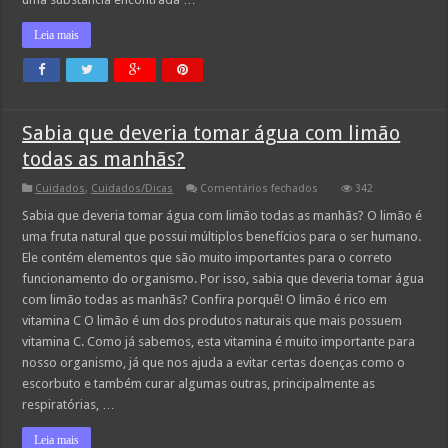
Leia mais
Sabia que deveria tomar água com limão
todas as manhãs?
em
Cuidados
,
Cuidados/Dicas
Comentários fechados
342
Sabia
que
Sabia que deveria tomar água com limão todas as manhãs? O limão é
deveria
uma fruta natural que possui múltiplos benefícios para o ser humano.
tomar
água
Ele contém elementos que são muito importantes para o correto
com
funcionamento do organismo. Por isso, sabia que deveria tomar água
limão
todas
com limão todas as manhãs? Confira porquê! O limão é rico em
as
manhãs?
vitamina C O limão é um dos produtos naturais que mais possuem
vitamina C. Como já sabemos, esta vitamina é muito importante para
nosso organismo, já que nos ajuda a evitar certas doenças como o
escorbuto e também curar algumas outras, principalmente as
respiratórias, …
Leia mais