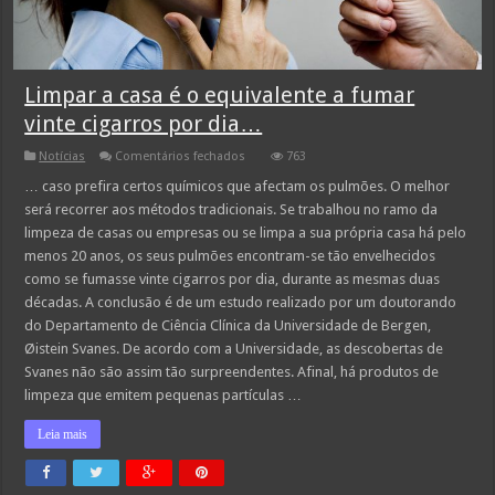
Limpar a casa é o equivalente a fumar
vinte cigarros por dia…
em
Notícias
Comentários fechados
763
Limpar
a
… caso prefira certos químicos que afectam os pulmões. O melhor
casa
será recorrer aos métodos tradicionais. Se trabalhou no ramo da
é
o
limpeza de casas ou empresas ou se limpa a sua própria casa há pelo
equivalente
menos 20 anos, os seus pulmões encontram-se tão envelhecidos
a
fumar
como se fumasse vinte cigarros por dia, durante as mesmas duas
vinte
cigarros
décadas. A conclusão é de um estudo realizado por um doutorando
por
do Departamento de Ciência Clínica da Universidade de Bergen,
dia…
Øistein Svanes. De acordo com a Universidade, as descobertas de
Svanes não são assim tão surpreendentes. Afinal, há produtos de
limpeza que emitem pequenas partículas …
Leia mais