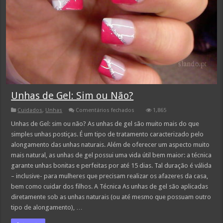
Unhas de Gel: Sim ou Não?
em
Cuidados
,
Unhas
Comentários fechados
1,865
Unhas
de
Unhas de Gel: sim ou não? As unhas de gel são muito mais do que
Gel:
simples unhas postiças. É um tipo de tratamento caracterizado pelo
Sim
ou
alongamento das unhas naturais. Além de oferecer um aspecto muito
Não?
mais natural, as unhas de gel possui uma vida útil bem maior: a técnica
garante unhas bonitas e perfeitas por até 15 dias. Tal duração é válida
– inclusive- para mulheres que precisam realizar os afazeres da casa,
bem como cuidar dos filhos. A Técnica As unhas de gel são aplicadas
diretamente sob as unhas naturais (ou até mesmo que possuam outro
tipo de alongamento), …