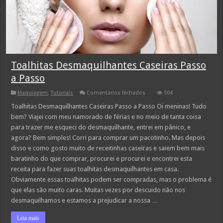
Toalhitas Desmaquilhantes Caseiras Passo
a Passo
em
Maquiagem
,
Tutoriais
Comentários fechados
504
Toalhitas
Desmaquilhantes
Toalhitas Desmaquilhantes Caseiras Passo a Passo Oi meninas! Tudo
Caseiras
bem? Viajei com meu namorado de férias e no meio de tanta coisa
Passo
a
para trazer me esqueci do desmaquilhante, entrei em pânico, e
Passo
agora? Bem simples! Corri para comprar um pacotinho. Mas depois
disso e como gosto muito de receitinhas caseiras e saiem bem mais
baratinho do que comprar, procurei e procurei e encontrei esta
receita para fazer suas toalhitas desmaquilhantes em casa.
Obviamente essas toalhitas podem ser compradas, mas o problema é
que elas são muito caras. Muitas vezes por descuido não nos
desmaquilhamos e estamos a prejudicar a nossa …
Leia mais