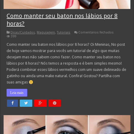
Como manter seu baton nos lábios por 8
horas?
em
Dicas/Cuidados
,
Maquiagem
,
Tutoriais
Comentários fechados
Como
399
manter
seu
Como manter seu baton nos lábios por 8 horas? Oi Meninas, No post
baton
de hoje vamos mostrar para vocês um tutorial de algo que muitas
nos
lábios
desejam mas não sabem como fazer. Como manter seu baton nos
por
lábios por 8 horas? Nós temos a resposta e é bem simples mesmo!
8
horas?
Poderá combinar esses lábios vermelhos com um suave delineado de
gatinho ou ainda uma make natural. Confira! Gostou? Partilha com
suas amigas
Leia mais