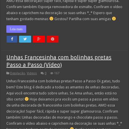
AMO essa decoração! Super fácil, rápida e super super glamourosa.
Confiram também: Esponja removedora de esmalte. Confiram o vídeo
abaixo e caprichem na decoração se suas unhas *_* Espero que
tenham gostado meninas
Gostou? Partilha com suas amigas
Leia mais
Unhas Francesinha com bolinhas pretas
Passo a Passo (Vídeo)
Depilação
,
Videos
0
167
Unhas Francesinha com bolinhas pretas Passo a Passo Oi gatas, tudo
bem? Este blog é dedicado a todas as amantes de unhas decoradas.
Aqui você encontra tudo sobre unhas. Se Ama unhas, então está no
sítio certo!
Hoje deixamos pra vocês um passo a passo em vídeo
de unha decorada de francesinha com bolinhas pretas. AMO essa
decoração! Super fácil, rápida e super super glamourosa. Confiram
também: Unhas decoradas de morango e chocolate passo a passo.
Confiram o vídeo abaixo e caprichem na decoração se suas unhas *_*