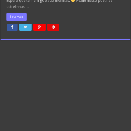
Espero que tenham gostado meninas.
Avalie nosso post nas
estrelinhas …
Leia mais