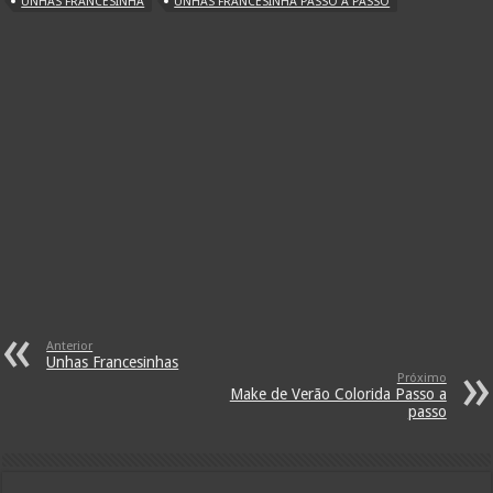
UNHAS FRANCESINHA
UNHAS FRANCESINHA PASSO A PASSO
Anterior
Unhas Francesinhas
Próximo
Make de Verão Colorida Passo a
passo