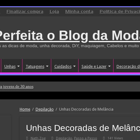
o
Finalizar compra
Loja
Minha conta
Politica de Privac
Perfeita o Blog da Mod
 as dicas de moda, unha decorada, DiY, maquiagem, Cabelos e muito
Unhas
Tatuagens
Cuidados
Saúde e Lazer
Decoração d
a jovens de 30 anos
Home
/
Depilação
/
Unhas Decoradas de Melância
Unhas Decoradas de Melânc
Nath Zoe
Depilação
,
Passo a Passo
141 Views