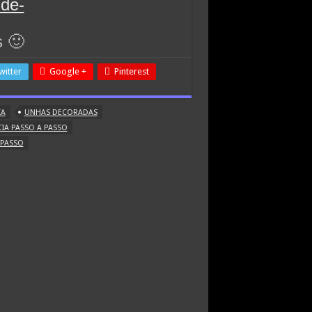
s 🙂
witter
Google +
Pinterest
IA
UNHAS DECORADAS
IA PASSO A PASSO
 PASSO