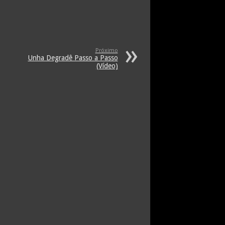
Próximo
Unha Degradê Passo a Passo
(Vídeo)