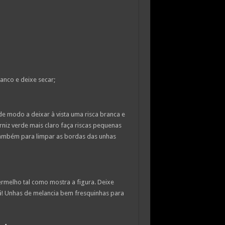
anco e deixe secar;
e modo a deixar à vista uma risca branca e
niz verde mais claro faça riscas pequenas
 também para limpar as bordas das unhas
rmelho tal como mostra a figura. Deixe
stá! Unhas de melancia bem fresquinhas para