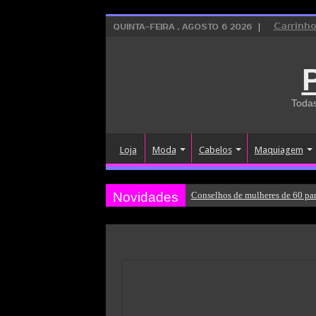
Carrinh
QUINTA-FEIRA , AGOSTO 6 2026
Todas
Loja
Moda
Cabelos
Maquiagem
Novidades
Conselhos de mulheres de 60 par