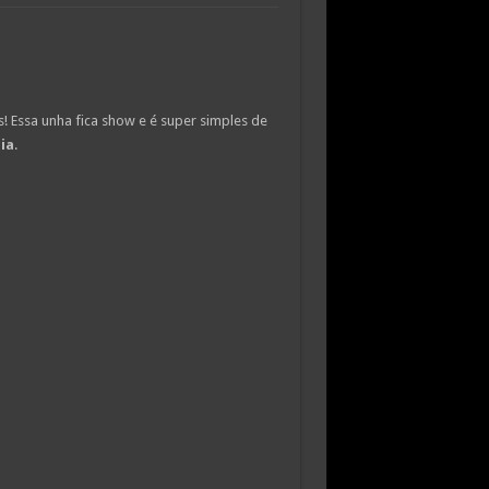
! Essa unha fica show e é super simples de
ia
.