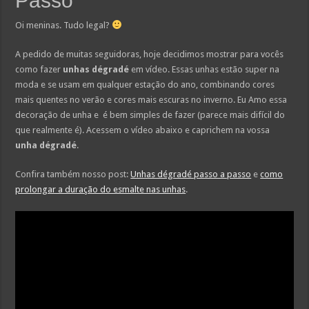
Passo
Oi meninas. Tudo legal?
A pedido de muitas seguidoras, hoje decidimos mostrar para vocês
como fazer
unhas dégradé
em vídeo. Essas unhas estão super na
moda e se usam em qualquer estação do ano, combinando cores
mais quentes no verão e cores mais escuras no inverno. Eu Amo essa
decoração de unha e é bem simples de fazer (parece mais difícil do
que realmente é). Acessem o vídeo abaixo e caprichem na vossa
unha dégradé
.
Confira também nosso post:
Unhas dégradé passo a passo
e
como
prolongar a duração do esmalte nas unhas
.