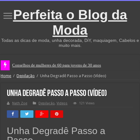
Perfeita o Blog da
Moda
Todas as dicas de moda, unha decorada, DiY, maquiagem, Cabelos e
muito mais.
Conselhos de mulheres de 60 para jovens de 30 anos
Home
/
Depilação
/
Unha Degradê Passo a Passo (Vídeo)
Unha Degradê Passo a Passo (Vídeo)
Nath Zoe
Depilação
,
Videos
121 Views
Unha Degradê Passo a